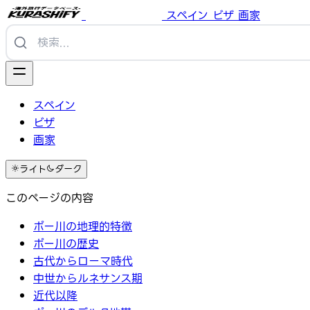
スペイン
ビザ
画家
スペイン
ビザ
画家
ライト
ダーク
このページの内容
ポー川の地理的特徴
ポー川の歴史
古代からローマ時代
中世からルネサンス期
近代以降