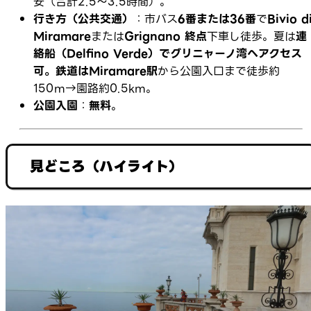
安（合計2.5〜3.5時間）。
行き方（公共交通）
：市バス
6番または36番
で
Bivio d
Miramare
または
Grignano 終点
下車し徒歩。夏は
連
絡船（Delfino Verde）
でグリニャーノ湾へアクセス
可。鉄道は
Miramare駅
から公園入口まで徒歩約
150m→園路約0.5km。
公園入園
：
無料
。
見どころ（ハイライト）