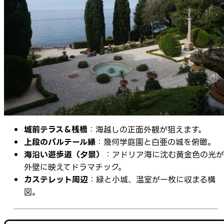
城前テラス＆桟橋
：海越しの正面外観が狙えます。
上段のパルテール縁
：幾何学庭園と白亜の城を俯瞰。
海沿い遊歩道（夕景）
：アドリア海に沈む黄金色の光が
外壁に映えてドラマチック。
カステレット周辺
：緑と小城、温室が一枚に収まる構
図。