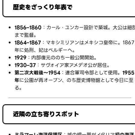
歴史をざっくり年表で
1856–1860
：カール・ユンカー設計で築城。大公は細
まで監督。
1864–1867
：マキシミリアンはメキシコ皇帝に。1867
年に処刑、妃はベルギーへ。
1929
：内部復元ののち一般公開開始。
1930–37
：サヴォイア家アメデオ公が居住。
第二次大戦後〜1954
：連合軍司令部として使用。
1955
年
に公園が再オープン、のち歴史博物館として今日に至
る。
近隣の立ち寄りスポット
ミラマーレ海洋保護区
：城の岬一帯がイタリア
初の海洋