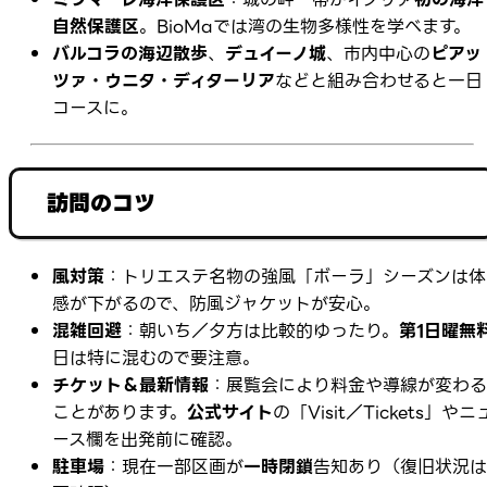
自然保護区
。BioMaでは湾の生物多様性を学べます。
バルコラの海辺散歩
、
デュイーノ城
、市内中心の
ピアッ
ツァ・ウニタ・ディターリア
などと組み合わせると一日
コースに。
訪問のコツ
風対策
：トリエステ名物の強風「ボーラ」シーズンは体
感が下がるので、防風ジャケットが安心。
混雑回避
：朝いち／夕方は比較的ゆったり。
第1日曜無
日は特に混むので要注意。
チケット＆最新情報
：展覧会により料金や導線が変わる
ことがあります。
公式サイト
の「Visit／Tickets」やニ
ース欄を出発前に確認。
駐車場
：現在一部区画が
一時閉鎖
告知あり（復旧状況は