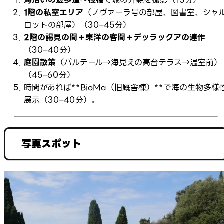
海沿いの遊歩道〜桟橋
で城の外観を撮影（15分）
1階の私室エリア
（ノヴァーラ号の部屋、図書室、シャ
ロットの部屋）（30–45分）
2階の謁見の間＋東洋の客間＋デッラックアの連作
（30–40分）
庭園散策
（パルテール→海見えの高台テラス→温室前）
（45–60分）
時間があれば**BioMa（旧厩舎棟）**で海の生物多様
展示（30–40分）。
写真スポット