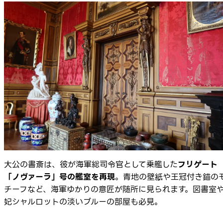
大公の書斎は、彼が海軍総司令官として乗艦した
フリゲート
「ノヴァーラ」号の艦室を再現
。青地の壁紙や王冠付き錨の
チーフなど、海軍ゆかりの意匠が随所に見られます。図書室
妃シャルロットの淡いブルーの部屋も必見。