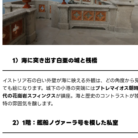
1）海に突き出す白亜の城と桟橋
イストリア石の白い外壁が海に映える外観は、どの角度から
ても絵になります。城下の小港の突端には
プトレマイオス朝
代の花崗岩スフィンクス
が鎮座。海と歴史のコントラストが
特の雰囲気を醸します。
2）1階：艦船ノヴァーラ号を模した私室