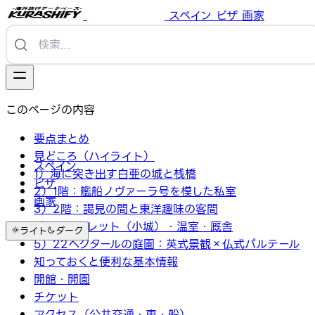
スペイン
ビザ
画家
このページの内容
要点まとめ
見どころ（ハイライト）
スペイン
1）海に突き出す白亜の城と桟橋
ビザ
2）1階：艦船ノヴァーラ号を模した私室
画家
3）2階：謁見の間と東洋趣味の客間
4）カステレット（小城）・温室・厩舎
ライト
ダーク
5）22ヘクタールの庭園：英式景観×仏式パルテール
知っておくと便利な基本情報
開館・開園
チケット
アクセス（公共交通・車・船）