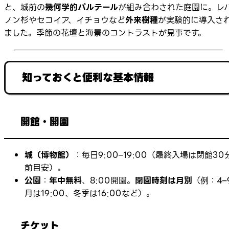
と、城前の
幾何学的パルテール
が組み合わされた庭園に。レ
ノン杉やセコイア、イチョウなど
外来樹種
が実験的に導入さ
ました。季節の花壇と海景のコントラストが見事です。
知っておくと便利な基本情報
開館・開園
城（博物館）
：毎日9:00–19:00（最終入場は閉館30
前目安）。
公園
：
年中無料
、8:00開園。
閉園時刻は月別
（例：4–
月は19:00、冬季は16:00など）。
チケット