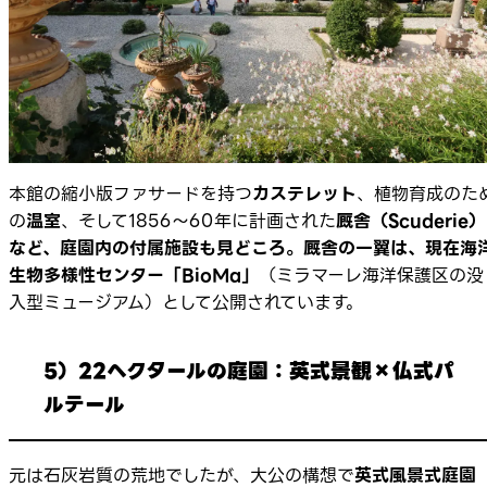
本館の縮小版ファサードを持つ
カステレット
、植物育成のた
の
温室
、そして1856〜60年に計画された
厩舎（Scuderie）
など、庭園内の付属施設も見どころ。厩舎の一翼は、現在
海
生物多様性センター「BioMa」
（ミラマーレ海洋保護区の没
入型ミュージアム）として公開されています。
5）22ヘクタールの庭園：英式景観×仏式パ
ルテール
元は石灰岩質の荒地でしたが、大公の構想で
英式風景式庭園