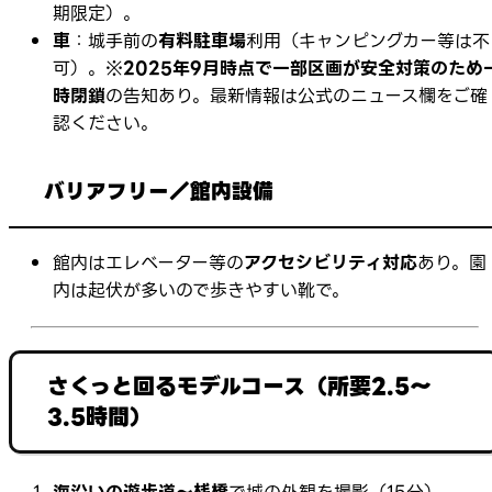
期限定）。
車
：城手前の
有料駐車場
利用（キャンピングカー等は不
可）。※
2025年9月時点で一部区画が安全対策のため
時閉鎖
の告知あり。最新情報は公式のニュース欄をご確
認ください。
バリアフリー／館内設備
館内はエレベーター等の
アクセシビリティ対応
あり。園
内は起伏が多いので歩きやすい靴で。
さくっと回るモデルコース（所要2.5〜
3.5時間）