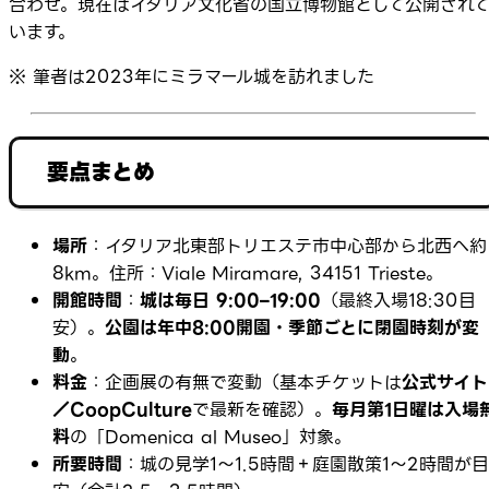
合わせ。現在はイタリア文化省の国立博物館として公開され
います。
※ 筆者は2023年にミラマール城を訪れました
要点まとめ
場所
：イタリア北東部トリエステ市中心部から北西へ約
8km。住所：Viale Miramare, 34151 Trieste。
開館時間
：
城は毎日 9:00–19:00
（最終入場18:30目
安）。
公園は年中8:00開園・季節ごとに閉園時刻が変
動
。
料金
：企画展の有無で変動（基本チケットは
公式サイト
／CoopCulture
で最新を確認）。
毎月第1日曜は入場
料
の「Domenica al Museo」対象。
所要時間
：城の見学1〜1.5時間＋庭園散策1〜2時間が目