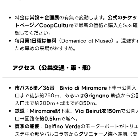
料金は
常設＋企画展
の有無で変動します。
公式のチケッ
トページ／CoopCulture
で最新の価格と購入方法を確
認してください。
毎月第1日曜は無料
（Domenica al Museo）。混雑す
ため早めの来場がおすすめ。
アクセス（公共交通・車・船）
市バス6番／36番
：
Bivio di Miramare
下車→公園入
口まで徒歩約750m、あるいは
Grignano 終点
から公
入口まで約200m＋城まで約350m。
鉄道
：
Miramare駅
下車、
Via Beirutを150m
で公園
口→園路を
約0.5km
で城へ。
夏季の船便
：
Delfino Verde
のモーターボートがトリ
ステ中心部やバルコラ等から
グリニャーノ湾
へ運航（夏