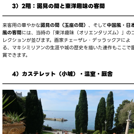
3）2階：謁見の間と東洋趣味の客間
来客用の華やかな
謁見の間（玉座の間）
、そして
中国風・日
風の客間
には、当時の「東洋趣味（オリエンタリズム）」の
レクションが並びます。画家チェーザレ・デッラックアによ
る、マキシミリアンの生涯や城の歴史を描いた連作もここで
賞できます。
4）カステレット（小城）・温室・厩舎