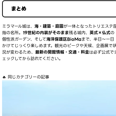
まとめ
ミラマール城は、
海・建築・庭園
が一体となったトリエステ
指の名所。
19世紀の内装がそのまま
残る城内、
英式×仏式
の
個性派ガーデン、そして
海洋保護区BioMa
まで、半日〜一日
かけてじっくり楽しめます。観光のピークや天候、企画展で
況が変わるため、
最新の開館情報・交通・料金
は必ず公式で
ェックしてから訪れてください。
🔥
同じカテゴリーの記事