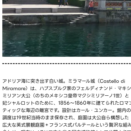
アドリア海に突き出す白い城。ミラマール城（Castello di
Miramare）は、ハプスブルク家のフェルディナンド・マキ
ミリアン大公（のちのメキシコ皇帝マクシミリアーノ1世）と
妃シャルロットのために、1856〜1860年に建てられたロマ
ティックな海辺の離宮です。設計はカール・ユンカー。館内の
調度は19世紀当時のまま保存され、庭園は大公自ら構想した
広大な英式景観庭園＋フランス式パルテールという贅沢な組