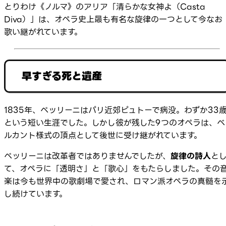
とりわけ《ノルマ》のアリア「清らかな女神よ（Casta
Diva）」は、オペラ史上最も有名な旋律の一つとして今なお
歌い継がれています。
早すぎる死と遺産
1835年、ベッリーニはパリ近郊ピュトーで病没。わずか33
という短い生涯でした。しかし彼が残した9つのオペラは、ベ
ルカント様式の頂点として後世に受け継がれています。
ベッリーニは改革者ではありませんでしたが、
旋律の詩人
と
て、オペラに「透明さ」と「歌心」をもたらしました。その
楽は今も世界中の歌劇場で愛され、ロマン派オペラの真髄を
し続けています。