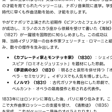
の才能を育てられたベッリーニは、ナポリ音楽院に進学。学
時代に早くも作曲活動を始め、才能を示します。
やがてナポリで上演された初期作《ビアンカとフェルナンド
が成功し、ミラノのスカラ座から依頼を受けて書いた《海賊
（1827）が一躍彼を国際的に知らしめました。この成功以
降、当時イタリア随一の台本作家フェリーチェ・ロマーニと
み、数々の傑作を生み出します。
《カプレーティ家とモンテッキ家》（1830）
：シェイ
スピア「ロミオとジュリエット」を題材にした悲劇。
《夢遊病の女》（1831）
：明るさと哀愁を併せ持つ「
ペラ・セミセリア」。イギリスでも人気を博しました。
《ノルマ》（1831）
：古代ガリアを舞台にした悲劇で、
ベルカント・オペラの最高傑作と称される代表作。
1833年にはロンドンに滞在した後、パリに移り住みます。こ
こで大作曲家ロッシーニの支援を受け、《清教徒》（1835）
を完成。これがベッリーニ最後のオペラとなりました。