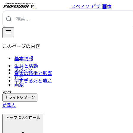
スペイン
ビザ
画家
このページの内容
基本情報
生涯と活動
スペイン
音楽の特徴と影響
ビザ
早すぎる死と遺産
画家
タグ
ライト
ダーク
#偉人
トップにスクロール