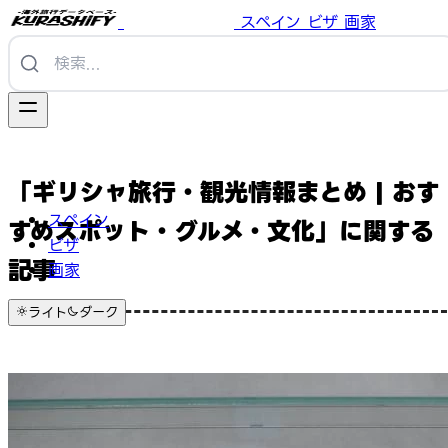
スペイン
ビザ
画家
「ギリシャ旅行・観光情報まとめ | おす
スペイン
すめスポット・グルメ・文化」に関する
ビザ
記事
画家
ライト
ダーク