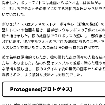
得ました。ポリュグノトスは絵画から得たお金には興味がな
く、むしろアテネとその市民に対する利他的な思いから絵を
いていました。
ポリュグノトスはアテネのストア・ポイキレ（彩色の柱廊）の
壁にトロイの包囲を描き、哲学者レウキッポスの子供たちの
婚を描きました。彼の絵画はアクロポリスの壁にも一部保存
れています。彼がデルフォイのアポロの聖域にあるクニディア
人のレスケで描いたフレスコ画は彼の最も有名な作品です。
彼の芸術は原始的でしたが、彼の優れた点は個々の人物を描
方法にありました。彼の作品はシンプルで威厳に満ちた穏や
な感情を醸し出し、彼のスタイルは後の世代の画家たちのよ
洗練された、より複雑な技法とは対照的でした。
Protogenes(プロトゲネス)