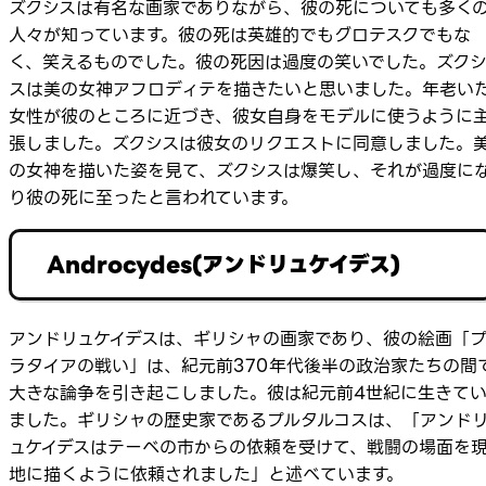
ズクシスは有名な画家でありながら、彼の死についても多く
人々が知っています。彼の死は英雄的でもグロテスクでもな
く、笑えるものでした。彼の死因は過度の笑いでした。ズク
スは美の女神アフロディテを描きたいと思いました。年老い
女性が彼のところに近づき、彼女自身をモデルに使うように
張しました。ズクシスは彼女のリクエストに同意しました。
の女神を描いた姿を見て、ズクシスは爆笑し、それが過度に
り彼の死に至ったと言われています。
Androcydes(アンドリュケイデス)
アンドリュケイデスは、ギリシャの画家であり、彼の絵画「
ラタイアの戦い」は、紀元前370年代後半の政治家たちの間
大きな論争を引き起こしました。彼は紀元前4世紀に生きて
ました。ギリシャの歴史家であるプルタルコスは、「アンド
ュケイデスはテーベの市からの依頼を受けて、戦闘の場面を
地に描くように依頼されました」と述べています。