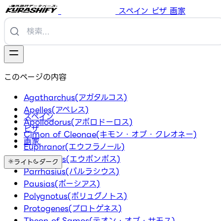
スペイン
ビザ
画家
このページの内容
Agatharchus(アガタルコス)
Apelles(アペレス)
スペイン
Apollodorus(アポロドーロス)
ビザ
Cimon of Cleonae(キモン・オブ・クレオネー)
画家
Euphranor(エウフラノール)
Eupompus(エウポンポス)
ライト
ダーク
Parrhasius(パルラシウス)
Pausias(ポーシアス)
Polygnotus(ポリュグノトス)
Protogenes(プロトゲネス)
Theon of Samos(テオン・オブ・サモス)