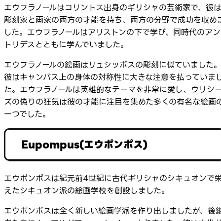
エウフラノールはコリントス出身のギリシャの芸術家で、彼
彫刻家と画家の両方の才能を持ち、両方の分野で成功を収め
した。エウフラノールはアリストンの下で学び、同時代のアン
トリデスとともに学んでいました。
エウフラノールの絵画はリュシッポスの彫刻に似ていました
彼はキャンバス上の身体の対称性に大きな注意を払っていま
た。エウフラノールは英雄的なテーマを非常に愛し、ウリシ
ズの偽りの狂気は彼の才能に注目を集めた多くの有名な絵画
一つでした。
Eupompus(エウポンポス)
エウポンポスは紀元前4世紀に古代ギリシャのシキュオンで
えたシキュオン派の絵画学校を創設しました。
エウポンポスは全く新しい絵画学派を作り出しましたが、後