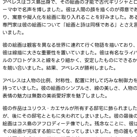
アペレスはコス島出身で、その絵画の才能で古代ギリシャと
ーマ中で名声を博しました。彼は人間の顔を描くのが得意で
り、寓意や擬人化を絵画に取り入れることを好みました。あ
専門家は彼の絵画について「絵画と詩は同様である」とさえ
いました。
彼の絵画は観客を異なる世界に連れて行く物語を描いており
彼は線描に大きな重要性を置いていました。彼は有名なライ
ルのプロトゲネスと線をより細かく、安定したものにできる
を競い合いました。結果、アペレスが勝利しました。
アペレスは人物の比例、対称性、配置に対して巧みな制御力
持っていました。彼の絵画のシンプルさ、線の美しさ、人物
表情の魅力は無数の美術愛好家を魅了しました。
彼の作品はユリウス・カエサルが所有する邸宅に飾られまし
が、後にその邸宅とともに失われてしまいました。彼の最後
絵画はコス島のアフロディーテ像でした。残念なことに、彼
その絵画が完成する前に亡くなってしまいました。他の誰も