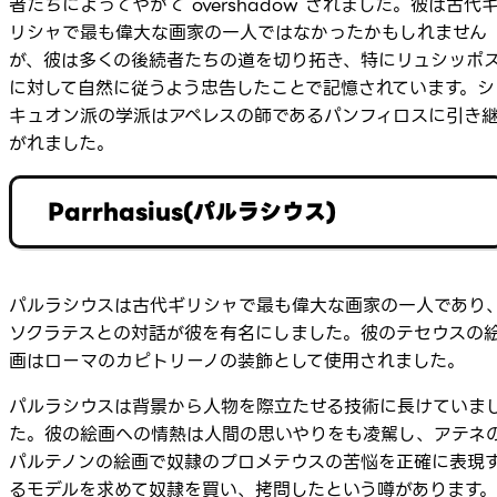
者たちによってやがて overshadow されました。彼は古代
リシャで最も偉大な画家の一人ではなかったかもしれません
が、彼は多くの後続者たちの道を切り拓き、特にリュシッポ
に対して自然に従うよう忠告したことで記憶されています。シ
キュオン派の学派はアペレスの師であるパンフィロスに引き
がれました。
Parrhasius(パルラシウス)
パルラシウスは古代ギリシャで最も偉大な画家の一人であり
ソクラテスとの対話が彼を有名にしました。彼のテセウスの
画はローマのカピトリーノの装飾として使用されました。
パルラシウスは背景から人物を際立たせる技術に長けていま
た。彼の絵画への情熱は人間の思いやりをも凌駕し、アテネ
パルテノンの絵画で奴隷のプロメテウスの苦悩を正確に表現
るモデルを求めて奴隷を買い、拷問したという噂があります。