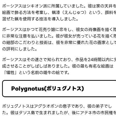
ポーシアスはシキオン派に所属していました。彼は家の天井
絵画で飾る方法を考案し、蝋漆（えんじゅつ）という、顔料
混ぜた蝋を使用する技法を導入しました。
ポーシアスはかつて花売り娘に恋をし、彼女の肖像画を描く
に非常な注意を払いました。彼が彼女が売っている花を描く
の細部のこだわりと技術は、彼を非常に優れた花の画家とし
の評判にしました。
ポーシアスはその速さで知られており、作品を24時間以内に
成させることがしばしばありました。彼の最も有名な絵画は
「犠牲」という名前の雄牛の絵です。
Polygnotus(ポリュグノトス)
ポリュグノトスはアグラオポンの息子であり、彼の弟子でし
た。彼はタソス島で生まれましたが、後にアテネ市の市民権