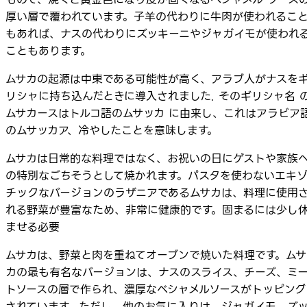
厚い層で覆われています。子羊の代わりに牛肉が使われるこ
もあれば、ナスの代わりにズッキーニやジャガイモが使われ
こともあります。
ムサカの起源は中東である可能性が高く、アラブ人がナスを
リシャに持ち込んだときに導入されました. そのギリシャ名 
ムサカースはトルコ語のムサッカ に由来し、これはアラビア
のムサッカア、冷やしたことを意味します。
ムサカは日常的な料理ではなく、お祝いの日にゲストや家族
の特別なごちそうとして焼かれます。パスタを使わないエキ
チックなバージョンのラザニアであるムサカは、料理に使用
れる野菜が豊富なため、非常に健康的です。固まるには少し
ませる必要
ムサカは、野菜と肉を重ねてオーブンで焼いた料理です。ムサ
カの最も有名なバージョンは、ナスのスライス、チーズ、ミ
トソースの層で作られ、濃厚なベシャメルソースがトッピング
されています。ただし、他のお気に入りは、ジャガイモ、ズ