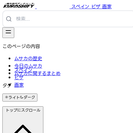
スペイン
ビザ
画家
このページの内容
ムサカの歴史
今日のムサカ
スペイン
ムサカに関するまとめ
ビザ
画家
タグ
#料理
ライト
ダーク
トップにスクロール