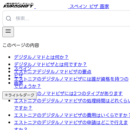
スペイン
ビザ
画家
このページの内容
デジタルノマドとは何か？
デジタルノマドビザとは何ですか？
スペイン
エストニアデジタルノマドビザの要点
ビザ
エストニアのデジタルノマドビザには誰が資格を持つの
画家
でしょうか？
エストニアのノマドビザには2つのタイプがあります
ライト
ダーク
エストニアのデジタルノマドビザの処理時間はどれくら
ですか？
エストニアのデジタルノマドビザの費用はいくらですか
エストニアのデジタルノマドビザの申請はどこで行えま
すか？