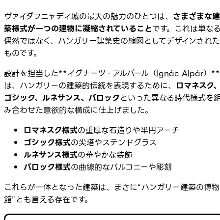
ヴァイダフニャディ城の最大の魅力のひとつは、
さまざまな建
築様式が一つの建物に凝縮されていること
です。これは単な
偶然ではなく、ハンガリー建築史の縮図としてデザインされた
ものです。
設計を担当した**イグナーツ・アルパール（Ignác Alpár）**
は、ハンガリーの建築的伝統を表現するために、
ロマネスク
ゴシック、ルネサンス、バロック
といった異なる時代様式を
み合わせた意欲的な構成に仕上げました。
ロマネスク様式
の重厚な石造りや半円アーチ
ゴシック様式
の尖塔やステンドグラス
ルネサンス様式
の華やかな装飾
バロック様式
の曲線的なバルコニーや彫刻
これらが一体となった建築は、まさに“ハンガリー建築の博物
館”とも言える存在です。