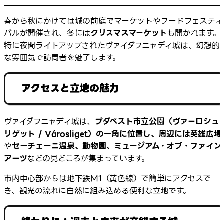
春から秋にかけては城の前庭でマーケットやフードフェステ
バルが開催され、冬には
クリスマスマーケット
も開かれます
特に夜間ライトアップされたヴァイダフニャディ城は、幻想的
な雰囲気で訪問者を魅了します。
アクセスと立地の魅力
ヴァイダフニャディ城は、
ブダペスト市立公園（ヴァーロシュ
リゲット / Városliget）
の一角に位置し、周辺には
英雄広
や
セーチェーニ温泉、動物園、ミュージアム・オブ・ファイ
アーツ
などの見どころが集まっています。
市内中心部からは地下鉄M1（黄色線）で簡単にアクセスで
き、観光の流れに自然に組み込める便利な立地です。