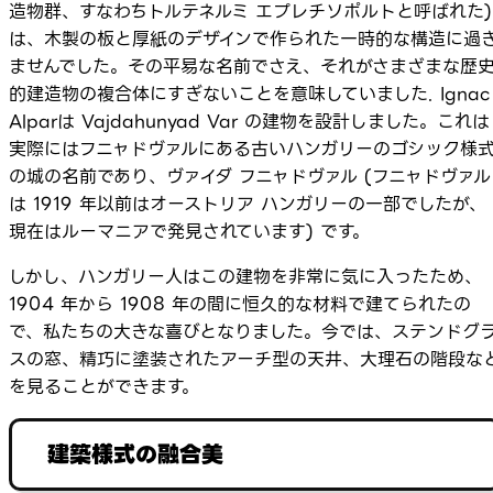
造物群、すなわちトルテネルミ エプレチソポルトと呼ばれた)
は、木製の板と厚紙のデザインで作られた一時的な構造に過
ませんでした。その平易な名前でさえ、それがさまざまな歴
的建造物の複合体にすぎないことを意味していました. Ignac
Alparは Vajdahunyad Var の建物を設計しました。これは
実際にはフニャドヴァルにある古いハンガリーのゴシック様
の城の名前であり、ヴァイダ フニャドヴァル (フニャドヴァル
は 1919 年以前はオーストリア ハンガリーの一部でしたが、
現在はルーマニアで発見されています) です。
しかし、ハンガリー人はこの建物を非常に気に入ったため、
1904 年から 1908 年の間に恒久的な材料で建てられたの
で、私たちの大きな喜びとなりました。今では、ステンドグ
スの窓、精巧に塗装されたアーチ型の天井、大理石の階段な
を見ることができます。
建築様式の融合美