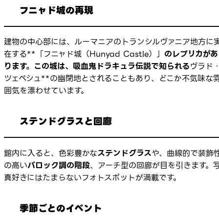
フニャド城の再現
建物の中心部には、ルーマニアのトランシルヴァニア地方に
在する**「フニャド城（Hunyad Castle）」
のレプリカがあ
ります。この城は、吸血鬼ドラキュラ伝説で知られる
ヴラド
ツェペシュ**の幽閉地とされることもあり、どこか不気味な
囲気を漂わせています。
ステンドグラスと回廊
館内に入ると、色彩豊かな
ステンドグラス
や、曲線的で装飾
の高い
バロック調の階段
、アーチ型の回廊が目を引きます。
真好きにはたまらないフォトスポットが満載です。
季節ごとのイベント