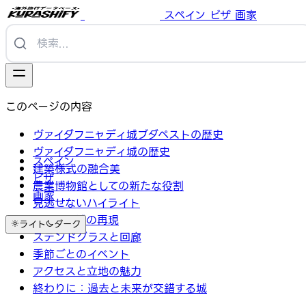
スペイン
ビザ
画家
このページの内容
ヴァイダフニャディ城ブダペストの歴史
ヴァイダフニャディ城の歴史
スペイン
建築様式の融合美
ビザ
農業博物館としての新たな役割
画家
見逃せないハイライト
フニャド城の再現
ライト
ダーク
ステンドグラスと回廊
季節ごとのイベント
アクセスと立地の魅力
終わりに：過去と未来が交錯する城