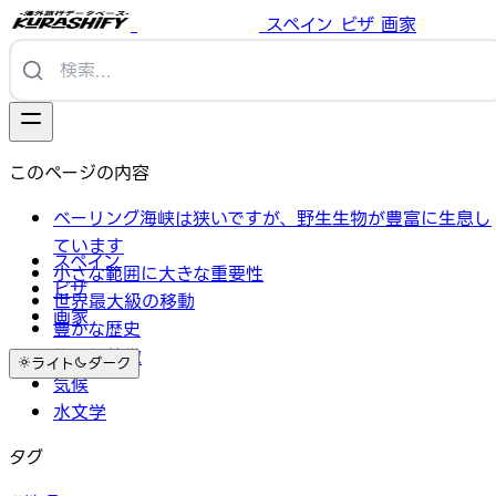
スペイン
ビザ
画家
このページの内容
ベーリング海峡は狭いですが、野生生物が豊富に生息し
ています
スペイン
小さな範囲に大きな重要性
ビザ
世界最大級の移動
画家
豊かな歴史
物理的特徴
ライト
ダーク
気候
水文学
タグ