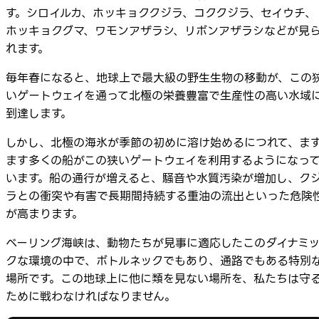
す。シロイルカ、ホッキョククジラ、コククジラ、セイウチ、
ホッキョクグマ、ワモンアザラシ、リボンアザラシなどが見
れます。
毎年春になると、地球上で最大級の野生生物の移動が、この
いゲートウェイを通って北極の栄養豊富で生産性の高い水域
到達します。
しかし、北極の海氷が季節の初めに溶け始めるにつれて、ま
ます多くの船がこの狭いゲートウェイを利用するようになっ
います。船の通行が増えると、騒音や水質汚染が増加し、ク
ラとの衝突や有害で長期間持続する重油の流出といった危険
が高まります。
ベーリング海峡は、動物たちが見事に適応したこのダイナミ
クな環境の中で、ボトルネックでもあり、通路でもある特別
場所です。この地球上に他に類を見ない場所を、私たちは守
ために戦わなければなりません。