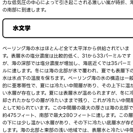
力な低気圧の中心によって引き起こされる激しい嵐が時折、
の南部に到達します。
水文学
ベーリング海の水はほとんど全て太平洋から供給されていま
す。表層水の塩分濃度は比較的低く、31から33パーミルです
が、海の深部では塩分濃度が増加し、海底近くでは35パーミ
ルに達します。冬には海の北部が氷で覆われ、夏でも表層下
水は氷点下の温度を保ちます。ベーリング海の水の構造は一
的に亜寒帯性で、夏には冷たい中間層があり、その上下に温
い水層が存在します。夏には表層水が温められますが、冬に
却されたかなりの層が冷たいままで残り、これが冷たい中間
として知られています。この中間層の最大の厚さは海の北部
約475フィート、南部で最大280フィートに達します。この層
の下には少し温かい水層があり、その下に冷たい底層水が存
します。海の北部と東部の浅い地域では、表層水と冷たい中