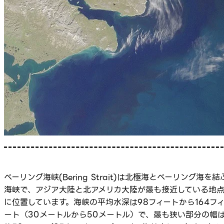
ベーリング海峡(Bering Strait)は北極海とベーリング海を結
海峡で、アジア大陸と北アメリカ大陸が最も接近している地
に位置しています。海峡の平均水深は98フィートから164フ
ート（30メートルから50メートル）で、最も狭い部分の幅