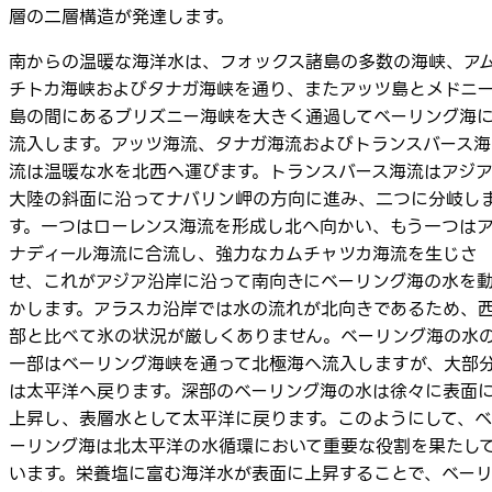
層の二層構造が発達します。
南からの温暖な海洋水は、フォックス諸島の多数の海峡、ア
チトカ海峡およびタナガ海峡を通り、またアッツ島とメドニ
島の間にあるブリズニー海峡を大きく通過してベーリング海
流入します。アッツ海流、タナガ海流およびトランスバース海
流は温暖な水を北西へ運びます。トランスバース海流はアジ
大陸の斜面に沿ってナバリン岬の方向に進み、二つに分岐し
す。一つはローレンス海流を形成し北へ向かい、もう一つは
ナディール海流に合流し、強力なカムチャツカ海流を生じさ
せ、これがアジア沿岸に沿って南向きにベーリング海の水を
かします。アラスカ沿岸では水の流れが北向きであるため、
部と比べて氷の状況が厳しくありません。ベーリング海の水
一部はベーリング海峡を通って北極海へ流入しますが、大部
は太平洋へ戻ります。深部のベーリング海の水は徐々に表面
上昇し、表層水として太平洋に戻ります。このようにして、ベ
ーリング海は北太平洋の水循環において重要な役割を果たし
います。栄養塩に富む海洋水が表面に上昇することで、ベー