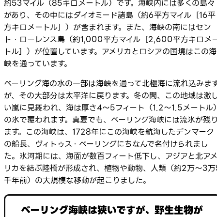
約53マイル（85キロメートル）です。海峡内には多くの島々
があり、その中にはダイオミード諸島（約6平方マイル［16平
方キロメートル］）が含まれます。また、海峡の南にはセン
ト・ローレンス島（約1,000平方マイル［2,600平方キロメ
トル］）が位置しています。アメリカとロシアの国境はこの海
峡を通っています。
ベーリング海の水の一部は海峡を通って北極海に流れ込みま
が、その大部分は太平洋に戻ります。冬の間、この地域は激
い嵐に見舞われ、海は厚さ4～5フィート（1.2～1.5メートル
の氷で覆われます。真夏でも、ベーリング海峡には流氷が残
ます。この海峡は、1728年にこの海峡を航海したデンマーク
の船長、ヴィトゥス・ベーリングにちなんで名付けられまし
た。氷河期には、海面が数百フィート低下し、アジアと北ア
リカを結ぶ陸橋が形成され、植物や動物、人類（約2万～3万
千年前）の大規模な移動が起こりました。
ベーリング海峡は狭いですが、野生生物が