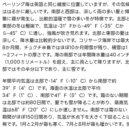
ベーリング海は英国と同じ緯度に位置していますが、その気
ははるかに厳しいです。南部と西部は、涼しく雨の多い夏と
繁に霧が発生し、比較的温暖で雪の多い冬が特徴です。北部
東部の冬は極端で、気温は-31°Fから-49°F（-35°Cか
ら-45°C）に達し、強風が吹き荒れます。北部と東部の夏は
涼しく、降水量は比較的少ないです。コリヤーク海岸では最
8か月間、チュクチ半島ではほぼ10か月間雪が残り、積雪は1
～2フィートの厚さです。海の南部では年間降水量は40イン
（1,000ミリメートル）を超え、主に雨として降りますが、
部ではその半分以下であり、主に雪です。
年間平均気温は北部で-14°F（-10°C）から南部で約
39°F（4°C）です。海面の水温は北部で平均
34°F（1°C）、南部で41°F（5°C）です。霜のない期間
は北部では約80日間で、夏でも雪が降ることがあり、最高気
温は68°F（20°C）にしか達しません。南部では霜のない
期間がほぼ150日間あり、気温が氷点下を大きく下回ること
稀です。1月と2月が最も寒く、7月と8月が最も暖かいです。