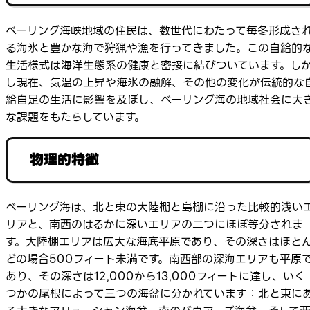
ベーリング海峡地域の住民は、数世代にわたって毎冬形成さ
る海氷と豊かな海で狩猟や漁を行ってきました。この自給的
生活様式は海洋生態系の健康と密接に結びついています。し
し現在、気温の上昇や海氷の融解、その他の変化が伝統的な
給自足の生活に影響を及ぼし、ベーリング海の地域社会に大
な課題をもたらしています。
物理的特徴
ベーリング海は、北と東の大陸棚と島棚に沿った比較的浅い
リアと、南西のはるかに深いエリアの二つにほぼ等分されま
す。大陸棚エリアは広大な海底平原であり、その深さはほと
どの場合500フィート未満です。南西部の深海エリアも平原
あり、その深さは12,000から13,000フィートに達し、いく
つかの尾根によって三つの海盆に分かれています：北と東に