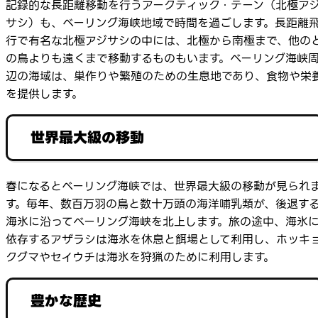
記録的な長距離移動を行うアークティック・テーン（北極ア
サシ）も、ベーリング海峡地域で時間を過ごします。長距離
行で有名な北極アジサシの中には、北極から南極まで、他の
の鳥よりも遠くまで移動するものもいます。ベーリング海峡
辺の海域は、巣作りや繁殖のための生息地であり、食物や栄
を提供します。
世界最大級の移動
春になるとベーリング海峡では、世界最大級の移動が見られ
す。毎年、数百万羽の鳥と数十万頭の海洋哺乳類が、後退す
海氷に沿ってベーリング海峡を北上します。旅の途中、海氷
依存するアザラシは海氷を休息と餌場として利用し、ホッキ
クグマやセイウチは海氷を狩猟のために利用します。
豊かな歴史