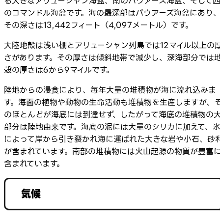
る大きなアリューシャン海盆、南のバウアーズ海盆、そして
のコマンドル海盆です。海の最深部はバウアーズ海盆にあり
その深さは13,442フィート（4,097メートル）です。
大陸地殻は浅い棚とアリューシャン列島では12マイル以上の
さがあります。その厚さは傾斜地帯で減少し、深海部分では
殻の厚さは6から9マイルです。
陸地からの浸食により、毎年大量の堆積物が海に流れ込みま
す。海面の植物や動物の生命活動も堆積物を生産しますが、
のほとんどが海底には到達せず、したがって海底の堆積物の
部分は陸地由来です。海底の泥には大量のシリカに加えて、
によって岸から引き裂かれ海に運ばれた大きな岩や小石、砂
が含まれています。南部の堆積物には火山起源の物質が豊富
含まれています。
気候