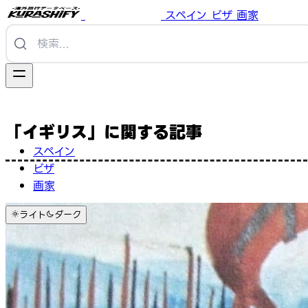
スペイン
ビザ
画家
「イギリス」に関する記事
スペイン
ビザ
画家
ライト
ダーク