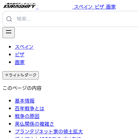
スペイン
ビザ
画家
スペイン
ビザ
画家
ライト
ダーク
このページの内容
基本情報
百年戦争とは
戦争の原因
英仏関係の複雑さ
プランタジネット家の領土拡大