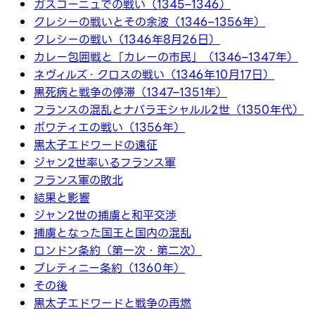
ガスコーニュでの戦い（1345–1346）
クレシーの戦いとその余波（1346–1356年）
クレシーの戦い（1346年8月26日）
カレー包囲戦と「カレーの市民」（1346–1347年）
ネヴィルズ・クロスの戦い（1346年10月17日）
黒死病と戦争の停滞（1347–1351年）
フランスの混乱とナバラ王シャルル2世（1350年代）
ポワティエの戦い（1356年）
黒太子エドワードの遠征
ジャン2世率いるフランス軍
フランス軍の敗北
結果と影響
ジャン2世の捕虜と和平交渉
捕虜となった国王と国内の混乱
ロンドン条約（第一次・第二次）
ブレティニー条約（1360年）
その後
黒太子エドワードと戦争の再燃