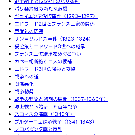
領土縮小と1259年のパリ条約
パリ条約後の新たな危機
ギュイエンヌ没収事件（1293–1297）
エドワード2世とフランス王家の関係
臣従礼の問題
サン＝サルドス事件（1323–1324）
妥協策とエドワード3世への継承
フランス王位継承をめぐる争い
カペー朝断絶と二人の候補
エドワード3世の屈辱と妥協
戦争への道
関係悪化
戦争勃発
戦争の勃発と初期の展開（1337–1360年）
海上戦から始まった百年戦争
スロイスの海戦（1340年）
ブルターニュ継承戦争（1341–1343）
プロパガンダ戦と反乱