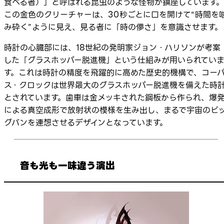
食べる者）」と呼ばれる昆虫のような怪物が鎮座しています。
この金色のクリーチャーは、30秒ごとに口を開けて“時間を
み砕く”ように見え、見る者に「時の儚さ」を意識させます。
時計の心臓部には、18世紀の発明家ジョン・ハリソンが考案
した「グラスホッパー脱進機」という仕組みが用いられてい
す。これは時計の精度を飛躍的に高めた歴史的機構で、コー
ス・クロックは世界最大のグラスホッパー脱進機を備えた時
とされています。歯車は金メッキされた鋼板から作られ、爆
による真空成形で放射状の模様を生み出し、まるで宇宙のビ
グバンを連想させるデザインとなっています。
音も光も一味違う演出