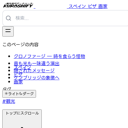
スペイン
ビザ
画家
このページの内容
クロノファージ ― 時を食らう怪物
音も光も一味違う演出
スペイン
隠されたメッセージ
ビザ
ケンブリッジの象徴へ
画家
タグ
ライト
ダーク
#観光
トップにスクロール