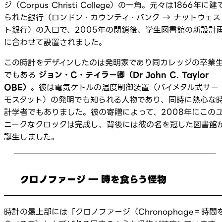
ジ（Corpus Christi College）の一角。元々は1866年に建
られた銀行（ロンドン・カウンティ・バンク → ナットウェス
ト銀行）の入口で、2005年の閉鎖後、学生図書館の新設計
に合わせて設置されました。
この時計をデザインしたのは発明家であり同カレッジの卒業
でもある
ジョン・C・テイラー卿（Dr John C. Taylor
OBE）
。彼は電気ケトルの温度制御装置（バイメタル式サー
モスタット）の発明でも知られる人物であり、同時に熱心な
計学者でもありました。彼の寄贈によって、2008年にこの
ニークなクロックは完成し、背後には彼の名を冠した図書館
誕生しました。
クロノファージ ― 時を食らう怪物
時計の最上部には「クロノファージ（Chronophage＝時間