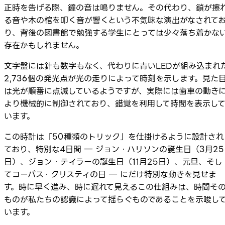
正時を告げる際、鐘の音は鳴りません。その代わり、鎖が擦
る音や木の棺を叩く音が響くという不気味な演出がなされて
り、背後の図書館で勉強する学生にとっては少々落ち着かな
存在かもしれません。
文字盤には針も数字もなく、代わりに青いLEDが組み込まれ
2,736個の発光点が光の走りによって時刻を示します。見た
は光が順番に点滅しているようですが、実際には歯車の動き
より機械的に制御されており、錯覚を利用して時間を表示し
います。
この時計は「50種類のトリック」を仕掛けるように設計され
ており、特別な4日間 ― ジョン・ハリソンの誕生日（3月25
日）、ジョン・テイラーの誕生日（11月25日）、元旦、そし
てコーパス・クリスティの日 ― にだけ特別な動きを見せま
す。時に早く進み、時に遅れて見えるこの仕組みは、時間そ
ものが私たちの認識によって揺らぐものであることを示唆し
います。