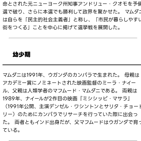
命とされた元ニューヨーク州知事アンドリュー・クオモを予
選で破り、さらに本選でも勝利して政界を驚かせた。 マムダ
は自らを「民主的社会主義者」と称し、「市民が暮らしやす
街をつくる」ことを中心に掲げて選挙戦を展開した。
幼少期
マムダニは1991年、ウガンダのカンパラで生まれた。 母親は
アカデミー賞にノミネートされた映画監督のミーラ・ナイー
ル、父親は人類学者のマフムード・マムダニである。 両親は
1989年、ナイールが2作目の映画『ミシシッピ・マサラ』
（1991年公開、主演デンゼル・ワシントンとサリタ・チョー
リー）のためにカンパラでリサーチを行っていた際に出会っ
た。 両者ともインド出身だが、父マフムードはウガンダで育
ている。