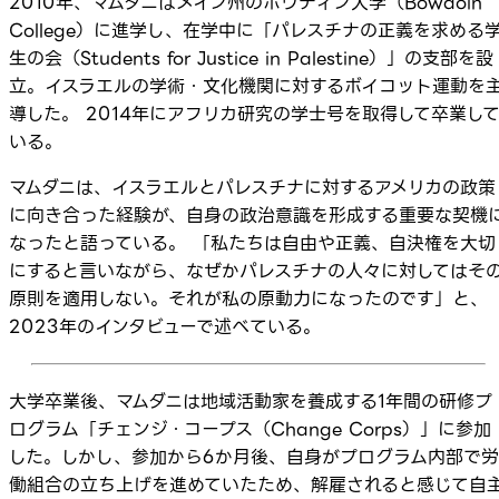
2010年、マムダニはメイン州のボウディン大学（Bowdoin
College）に進学し、在学中に「パレスチナの正義を求める
生の会（Students for Justice in Palestine）」の支部を設
立。イスラエルの学術・文化機関に対するボイコット運動を
導した。 2014年にアフリカ研究の学士号を取得して卒業し
いる。
マムダニは、イスラエルとパレスチナに対するアメリカの政策
に向き合った経験が、自身の政治意識を形成する重要な契機
なったと語っている。 「私たちは自由や正義、自決権を大切
にすると言いながら、なぜかパレスチナの人々に対してはそ
原則を適用しない。それが私の原動力になったのです」と、
2023年のインタビューで述べている。
大学卒業後、マムダニは地域活動家を養成する1年間の研修プ
ログラム「チェンジ・コープス（Change Corps）」に参加
した。しかし、参加から6か月後、自身がプログラム内部で労
働組合の立ち上げを進めていたため、解雇されると感じて自