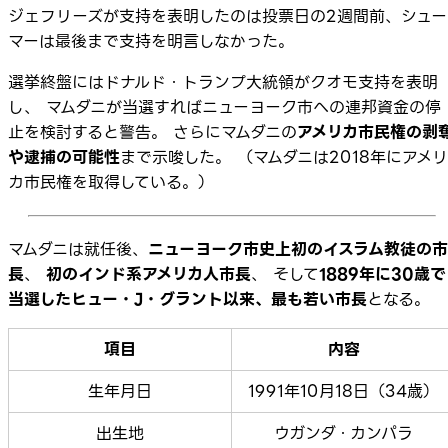
ジェフリーズが支持を表明したのは投票日の2週間前、シュー
マーは最後まで支持を明言しなかった。
選挙終盤にはドナルド・トランプ大統領がクオモ支持を表明
し、 マムダニが当選すればニューヨーク市への連邦資金の停
止を検討すると警告。 さらにマムダニの
アメリカ市民権の剥
や逮捕の可能性
まで示唆した。 （マムダニは2018年にアメリ
カ市民権を取得している。）
マムダニは就任後、
ニューヨーク市史上初のイスラム教徒の市
長
、
初のインド系アメリカ人市長
、 そして
1889年に30歳で
当選したヒュー・J・グラント以来、最も若い市長
となる。
項目
内容
生年月日
1991年10月18日（34歳）
出生地
ウガンダ・カンパラ