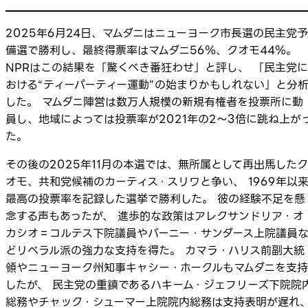
2025年6月24日、マムダニはニューヨーク市長選の民主党予
備選で勝利し、最終得票率はマムダニ56％、クオモ44％。
NPRはこの結果を「驚くべき番狂わせ」と評し、 「民主党に
おける“ティーパーティー運動”の始まりかもしれない」と分
した。 マムダニ陣営は数万人規模の新規有権者を投票所に動
員し、地域によっては投票率が2021年の2〜3倍に跳ね上が
た。
その後の2025年11月の本選では、無所属として再出馬したク
オモ、共和党候補のカーティス・スリワと争い、 1969年以
最高の投票率を記録した選挙で勝利した。 彼の経験不足を懸
念する声もあったが、 進歩的な政策はアレクサンドリア・オ
カシオ＝コルテス下院議員やバーニー・サンダース上院議員
どリベラル派の強力な支持を得た。 カマラ・ハリス前副大統
領やニューヨーク州知事キャシー・ホークルもマムダニを支持
したが、 民主党の重鎮であるハキーム・ジェフリーズ下院院
総務やチャック・シューマー上院院内総務は支持表明が遅れ