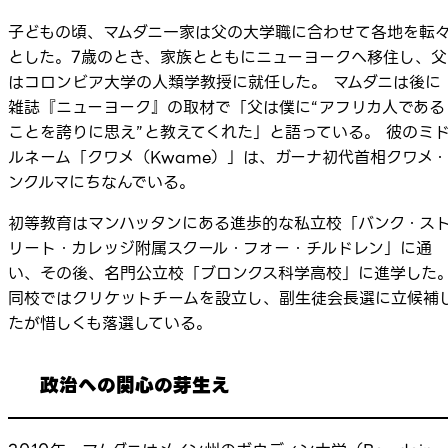
子どもの頃、マムダニ一家は父の大学職に合わせて各地を転
とした。7歳のとき、家族とともにニューヨークへ移住し、父
はコロンビア大学の人類学教授に就任した。 マムダニは後に
雑誌『ニューヨーク』の取材で「父は僕に“アフリカ人である
ことを誇りに思え”と教えてくれた」と語っている。 彼のミ
ルネーム「クワメ（Kwame）」は、ガーナ初代首相クワメ・
ンクルマにちなんでいる。
初等教育はマンハッタンにある進歩的な私立校「バンク・ス
リート・カレッジ附属スクール・フォー・チルドレン」に通
い、その後、名門公立校「ブロンクス科学高校」に進学した
同校ではクリケットチームを設立し、副生徒会長選に立候補
たが惜しくも落選している。
政治への関心の芽生え