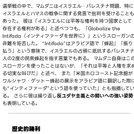
選挙戦の中で、マムダニはイスラエル・パレスチナ問題、特に
イスラエルとハマスの戦争に関する発言で批判を受けること
あった。 彼は「イスラエルには平等な権利を持つ国家として
存在する権利がある」と述べつつも、「Globalize the
Intifada（インティファーダを世界に）」というスローガン
非難を拒否した。 “Intifada”はアラビア語で「蜂起」「振り
払う」という意味で、イスラエルの占領に抵抗するパレスチ
人の2度の民衆蜂起を指す言葉でもある。 マムダニ自身はこ
スローガンを使ったことはないが、「それは平等と人権を求
る切実な叫びだ」と述べ、 また「米国ホロコースト記念館が
ワルシャワ・ゲットー蜂起の展示をアラビア語に翻訳した際
も“インティファーダ”という語を使っていた」とも指摘して
る。 さらに彼は繰り返し
反ユダヤ主義との闘いへの強い姿勢
も表明している。
歴史的勝利