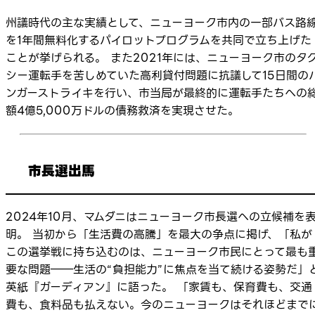
州議時代の主な実績として、ニューヨーク市内の一部バス路
を1年間無料化するパイロットプログラムを共同で立ち上げた
ことが挙げられる。 また2021年には、ニューヨーク市のタ
シー運転手を苦しめていた高利貸付問題に抗議して15日間の
ンガーストライキを行い、市当局が最終的に運転手たちへの
額4億5,000万ドルの債務救済を実現させた。
市長選出馬
2024年10月、マムダニはニューヨーク市長選への立候補を
明。 当初から「生活費の高騰」を最大の争点に掲げ、「私が
この選挙戦に持ち込むのは、ニューヨーク市民にとって最も
要な問題――生活の“負担能力”に焦点を当て続ける姿勢だ」
英紙『ガーディアン』に語った。 「家賃も、保育費も、交通
費も、食料品も払えない。今のニューヨークはそれほどまで