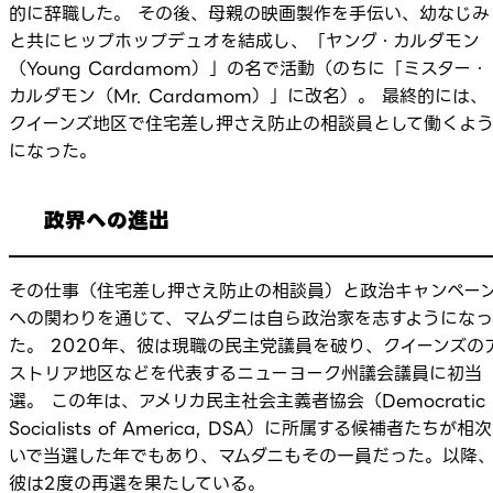
的に辞職した。 その後、母親の映画製作を手伝い、幼なじみ
と共にヒップホップデュオを結成し、「ヤング・カルダモン
（Young Cardamom）」の名で活動（のちに「ミスター・
カルダモン（Mr. Cardamom）」に改名）。 最終的には、
クイーンズ地区で住宅差し押さえ防止の相談員として働くよ
になった。
政界への進出
その仕事（住宅差し押さえ防止の相談員）と政治キャンペー
への関わりを通じて、マムダニは自ら政治家を志すようになっ
た。 2020年、彼は現職の民主党議員を破り、クイーンズの
ストリア地区などを代表するニューヨーク州議会議員に初当
選。 この年は、アメリカ民主社会主義者協会（Democratic
Socialists of America, DSA）に所属する候補者たちが相次
いで当選した年でもあり、マムダニもその一員だった。以降
彼は2度の再選を果たしている。