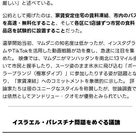
厳しい」と述べている。
公約として掲げたのは、
家賃安定住宅の賃料凍結
、
市内のバ
を高速・無料化すること
、そして
各区に1店舗ずつ市営の食料
品店を試験的に設置すること
だった。
選挙開始当初、マムダニの知名度は低かったが、インスタグラ
ムやTikTokを活用した動画戦略が功を奏し、急速に注目を集
めた。 映像では、マムダニがマンハッタンを南北に13マイル
いて市民と握手したり、スーツ姿のまま氷水に飛び込む「ポ
ラープランジ（極寒ダイブ）」に参加したりする姿が話題と
り、「家賃凍結」へのコミットメントを象徴的に示した。 評
論家たちは彼のユニークなスタイルを称賛したが、世論調査
は依然としてアンドリュー・クオモが優勢とみられていた。
イスラエル・パレスチナ問題をめぐる議論