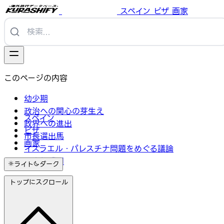
スペイン
ビザ
画家
このページの内容
幼少期
政治への関心の芽生え
スペイン
政界への進出
ビザ
市長選出馬
画家
イスラエル・パレスチナ問題をめぐる議論
歴史的勝利
ライト
ダーク
トップにスクロール