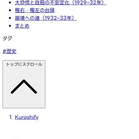
大恐慌と政局の不安定化（1929–32年）
極右・極左の台頭
崩壊への道（1932–33年）
まとめ
タグ
#歴史
トップにスクロール
Kurashify