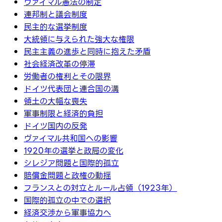
ヴァイマル憲法の制定
連邦制と議会制度
民主的な選挙制度
大統領に与えられた強大な権限
民主主義の進歩と同時に抱えた矛盾
社会経済改革の停滞
労働者の権利とその限界
ドイツ代表団と連合国の溝
領土の大幅な喪失
軍事制限と経済的負担
ドイツ国内の反発
ヴァイマル共和国への影響
1920年の選挙と政局の変化
シレジア問題と国際的孤立
賠償金問題と政権の動揺
フランスとの対立とルール占領（1923年）
国際的孤立の中での選択
経済交渉から軍事協力へ