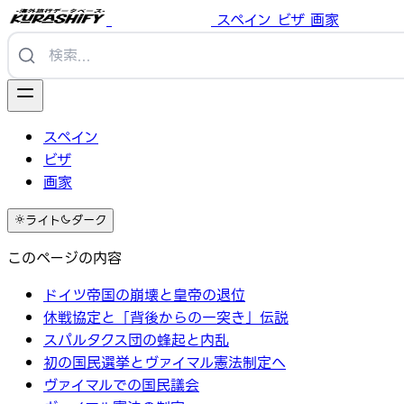
スペイン
ビザ
画家
スペイン
ビザ
画家
ライト
ダーク
このページの内容
ドイツ帝国の崩壊と皇帝の退位
休戦協定と「背後からの一突き」伝説
スパルタクス団の蜂起と内乱
初の国民選挙とヴァイマル憲法制定へ
ヴァイマルでの国民議会