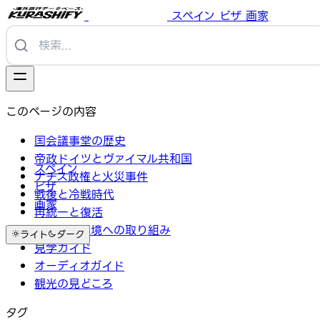
スペイン
ビザ
画家
このページの内容
国会議事堂の歴史
帝政ドイツとヴァイマル共和国
スペイン
ナチス政権と火災事件
ビザ
戦後と冷戦時代
画家
再統一と復活
アートと環境への取り組み
ライト
ダーク
見学ガイド
オーディオガイド
観光の見どころ
タグ