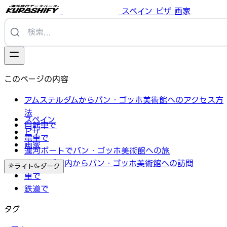
スペイン
ビザ
画家
このページの内容
アムステルダムからバン・ゴッホ美術館へのアクセス方
法
スペイン
自転車で
ビザ
電車で
画家
運河ボートでバン・ゴッホ美術館への旅
オランダ国内からバン・ゴッホ美術館への訪問
ライト
ダーク
車で
鉄道で
タグ