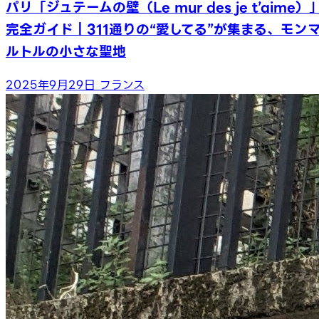
パリ「ジュテームの壁（Le mur des je t’aime）
完全ガイド｜311通りの“愛してる”が集まる、モン
ルトルの小さな聖地
2025年9月29日
フランス