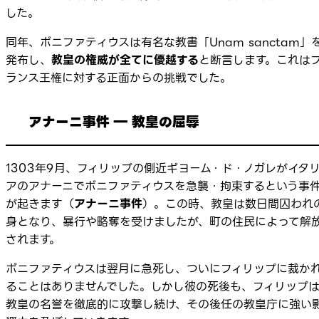
した。
同年、ボニファティウスは有名な教書「
Unam sanctam
」
発布し、
教皇の権威が全てに優越する
と断言します。これは
ランス王権に対する正面からの挑戦でした。
アナーニ事件 ― 教皇の屈辱
1303年9月、フィリップの側近ギヨーム・ド・ノガレがイタ
アのアナーニでボニファティウスを急襲・拘束するという事
が起きます（
アナーニ事件
）。この時、教皇は数日間囚われ
身となり、暴行や略奪を受けましたが、町の住民によって解
されます。
ボニファティウスは翌月に急死し、ついにフィリップに裁か
ることはありませんでした。しかし彼の死後も、フィリップ
教皇の名誉を徹底的に攻撃し続け、その後任の教皇庁に強い