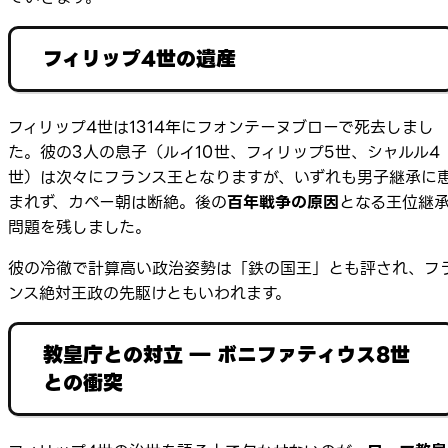
フィリップ4世の遺産
フィリップ4世は1314年にフォンテーヌブローで死去しまし
た。彼の3人の息子（ルイ10世、フィリップ5世、シャルル4
世）は次々にフランス王となりますが、いずれも男子継承に
まれず、カペー朝は断絶。後の
百年戦争の原因
となる王位継
問題を残しました。
彼の冷徹で計算高い政治姿勢は「鉄の国王」とも評され、フ
ンス絶対王政の先駆けともいわれます。
教皇庁との対立 ― ボニファティウス8世
との衝突