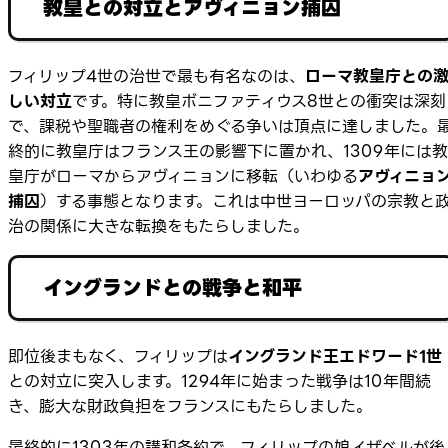
教皇との対立とアヴィニョン捕囚
フィリップ4世の治世で最も有名なのは、
ローマ教皇庁との
しい対立
です。特に教皇ボニファティウス8世との衝突は深刻
で、課税や聖職者の権利をめぐる争いは頂点に達しました。
終的に教皇庁はフランス王の影響下に置かれ、1309年には教
皇庁がローマからアヴィニョンに移転（いわゆる
アヴィニョ
捕囚
）する事態となります。これは中世ヨーロッパの宗教と
治の関係に大きな転換をもたらしました。
イングランドとの戦争と和平
即位後まもなく、フィリップは
イングランド王エドワード1世
との対立に突入します。1294年に始まった戦争は10年間続
き、膨大な財政負担をフランスにもたらしました。
最終的に1303年の講和条約で、フィリップの娘イザベルが後