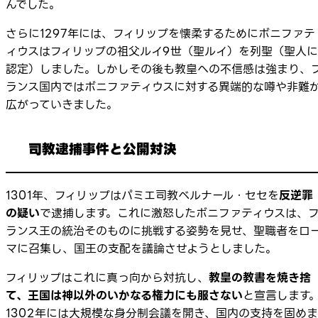
んでした。
さらに1297年には、フィリップを懐柔するためにボニファテ
ィウスはフィリップの祖父ルイ9世（聖ルイ）を列聖（聖人に
認定）しました。しかしその後も教皇への不信感は強まり、
ランス国内ではボニファティウスに対する異端的な噂や非難
広がっていきました。
司教逮捕事件と公開対決
1301年、フィリップはパミエ司教ベルナール・セセを
反逆罪
の疑い
で逮捕します。これに激怒したボニファティウスは、
ランス王の統治そのものに挑戦する姿勢を見せ、聖職者をロ
マに召集し、国王の支配を議論させようとしました。
フィリップはこれに真っ向から対抗し、
教皇の教書を焼き捨
て、王国は神以外のいかなる権力にも服さない
と宣言します
1302年には大規模な身分制会議を開き、国内の支持を固めま