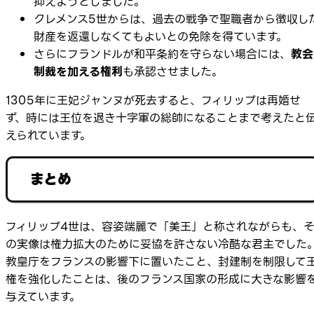
抑えようとしました。
クレメンス5世からは、過去の戦争で聖職者から徴収し
財産を返還しなくてもよいとの免除を得ています。
さらにフランドルが和平条約を守らない場合には、
教会
制裁を加える権利
も承認させました。
1305年に王妃ジャンヌが死去すると、フィリップは再婚せ
ず、時には王位を退き十字軍の総帥になることまで考えたと
えられています。
まとめ
フィリップ4世は、容姿端麗で「美王」と称されながらも、
の実像は権力拡大のために妥協を許さない冷酷な君主でした
教皇庁をフランスの影響下に置いたこと、封建制を制限して
権を強化したことは、後のフランス国家の形成に大きな影響
与えています。