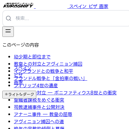
スペイン
ビザ
画家
このページの内容
幼少期と即位まで
教皇との対立とアヴィニョン捕囚
スペイン
イングランドとの戦争と和平
ビザ
フランドル戦争と「金拍車の戦い」
画家
フィリップ4世の遺産
教皇庁との対立 ― ボニファティウス8世との衝突
ライト
ダーク
聖職者課税をめぐる衝突
司教逮捕事件と公開対決
アナーニ事件 ― 教皇の屈辱
アヴィニョン捕囚への道
晩年の宗教的傾倒と葛藤