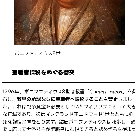
ボニファティウス8世
聖職者課税をめぐる衝突
1296年、ボニファティウス8世は教書「
Clericis laicos
」を
布し、
教皇の承認なしに聖職者へ課税することを禁止
しまし
た。これは戦争資金を必要としていたフィリップにとって大
な打撃であり、彼はイングランド王エドワード1世とともに強
硬な報復措置をとります。結局ボニファティウスは譲歩し、
要に応じて世俗君主が聖職者に課税できると認めざるを得ま