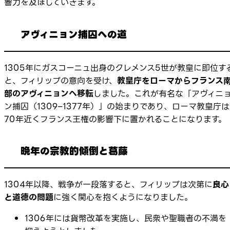
響力を及ぼしていきます。
アヴィニョン捕囚への道
1305年にガスコーニュ出身のクレメンス5世が教皇に即位す
と、フィリップの意向を受け、
教皇庁をローマからフランス
部のアヴィニョンへ移転
しました。これが有名な「アヴィニ
ン捕囚（1309–1377年）」の始まりであり、ローマ教皇庁は
70年近くフランス王権の影響下に置かれることになります。
晩年の宗教的傾倒と葛藤
1304年以降、戦争が一段落すると、フィリップは次第に
良心
と道徳の問題
に強く関心を抱くようになりました。
1306年には貨幣改革を実施し、民衆や聖職者の不満を