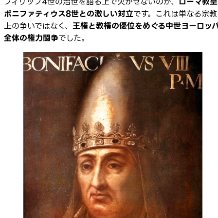
フィリップ4世の治世を語る上で欠かせないのが、
ローマ教皇
ボニファティウス8世との激しい対立
です。これは単なる宗教
上の争いではなく、
王権と教権の優位をめぐる中世ヨーロッ
全体の権力闘争
でした。