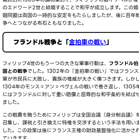
のエドワード2世と結婚することで和平が成立します。この婚
姻同盟は両国の一時的な安定をもたらしましたが、後に百年
争へとつながる布石ともなりました。
フランドル戦争と「
金拍車の戦い
」
フィリップ4世のもう一つの大きな軍事行動は、
フランドル伯
国との戦争
でした。1302年の「金拍車の戦い」ではフランス
軍が市民兵に大敗し、貴族の権威が大きく傷つきます。しか
1304年のモンス＝アン＝ペヴェルの戦いで巻き返し、1305
にはフランドルに対して重い賠償と屈辱的な和平条約を結ば
ました。
この戦費を賄うためにフィリップは全国会議（身分制会議）
召集し、課税と引き換えに特権を交渉するという手法を用い
した。この政策は後にフランス王権の財政基盤強化に活かさ
ていきます。