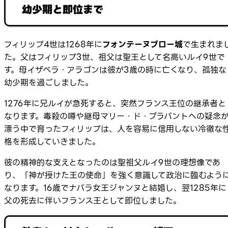
幼少期と即位まで
フィリップ4世は1268年に
フォンテーヌブロー城
で生まれま
た。父はフィリップ3世、祖父は聖王として名高いルイ9世で
す。母イザベラ・アラゴンは彼が3歳の時に亡くなり、孤独な
幼少期を過ごしました。
1276年に兄ルイが急死すると、突然フランス王位の継承者と
なります。毒殺の噂や継母マリー・ド・ブラバントへの疑念
漂う中で育ったフィリップは、人を容易に信用しない冷徹な
格を形成していきました。
彼の精神的な支えとなったのは聖祖父ルイ9世の理想像であ
り、「神が授けた王の使命」を強く意識して政治に臨むよう
なります。16歳でナバラ女王ジャンヌと結婚し、翌1285年に
父の死去に伴いフランス王として即位しました。