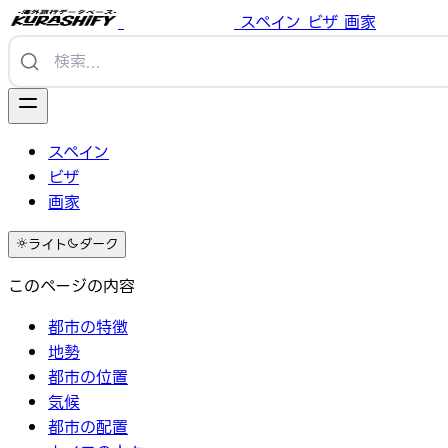
スペイン
ビザ
画家
スペイン
ビザ
画家
ライト
ダーク
このページの内容
都市の特徴
地勢
都市の位置
気候
都市の配置