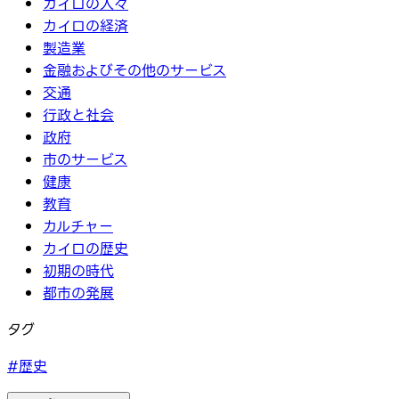
カイロの人々
カイロの経済
製造業
金融およびその他のサービス
交通
行政と社会
政府
市のサービス
健康
教育
カルチャー
カイロの歴史
初期の時代
都市の発展
タグ
#歴史