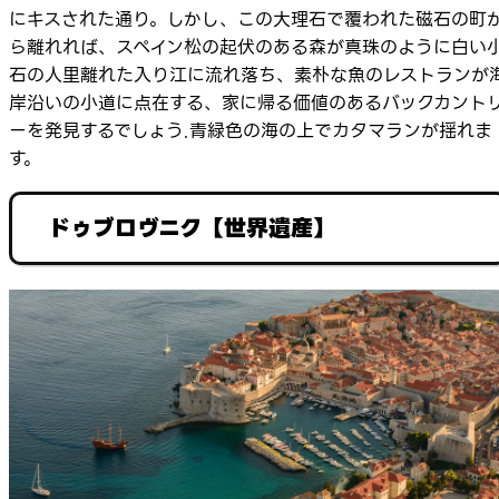
にキスされた通り。しかし、この大理石で覆われた磁石の町
ら離れれば、スペイン松の起伏のある森が真珠のように白い
石の人里離れた入り江に流れ落ち、素朴な魚のレストランが
岸沿いの小道に点在する、家に帰る価値のあるバックカント
ーを発見するでしょう.青緑色の海の上でカタマランが揺れま
す。
ドゥブロヴニク【世界遺産】