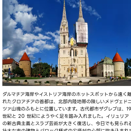
ダルマチア海岸やイストリア海岸のホットスポットから遠く
れたクロアチアの首都は、北部内陸地帯の険しいメドヴェド
ツァ山塊のふもとに位置しています。古代都市ザグレブは、1
世紀と 20 世紀にようやく足を踏み入れました。イリュリア
の新古典主義とスラブ芸術が大きく復活し、今日でも見られ
壮大な市の建物とバロック様式の尖塔が中心部に吹き込まれ