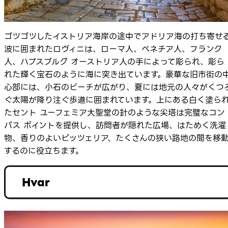
ゴツゴツしたイストリア海岸の途中でアドリア海の打ち寄せ
波に囲まれたロヴィニは、ローマ人、ベネチア人、フランク
人、ハプスブルグ オーストリア人の手によって彫られ、彫ら
れた輝く宝石のように海に突き出ています。豪華な旧市街の
心部には、小石のビーチが広がり、夏には地元の人々がくつ
ぐ太陽が降り注ぐ歩道に囲まれています。上にある白く塗ら
たセント ユーフェミア大聖堂の針のような尖塔は完璧なコン
パス ポイントを提供し、訪問者が隠れた広場、はためく洗濯
物、香りのよいピッツェリア、たくさんの狭い路地の間を移
するのに役立ちます。
Hvar