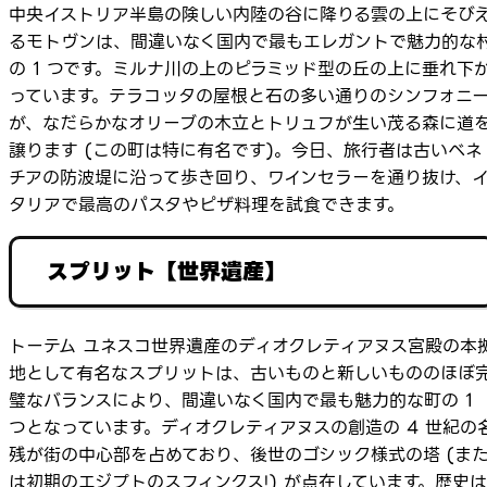
中央イストリア半島の険しい内陸の谷に降りる雲の上にそび
るモトヴンは、間違いなく国内で最もエレガントで魅力的な
の 1 つです。ミルナ川の上のピラミッド型の丘の上に垂れ下
っています。テラコッタの屋根と石の多い通りのシンフォニ
が、なだらかなオリーブの木立とトリュフが生い茂る森に道
譲ります (この町は特に有名です)。今日、旅行者は古いベネ
チアの防波堤に沿って歩き回り、ワインセラーを通り抜け、
タリアで最高のパスタやピザ料理を試食できます。
スプリット【世界遺産】
トーテム ユネスコ世界遺産のディオクレティアヌス宮殿の本
地として有名なスプリットは、古いものと新しいもののほぼ
璧なバランスにより、間違いなく国内で最も魅力的な町の 1
つとなっています。ディオクレティアヌスの創造の 4 世紀の
残が街の中心部を占めており、後世のゴシック様式の塔 (ま
は初期のエジプトのスフィンクス!) が点在しています。歴史は