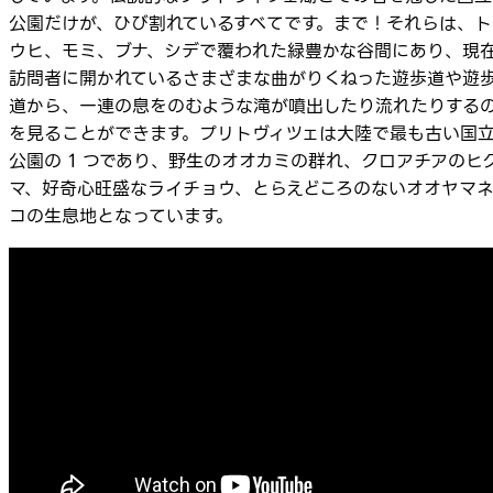
公園だけが、ひび割れているすべてです。まで！それらは、ト
ウヒ、モミ、ブナ、シデで覆われた緑豊かな谷間にあり、現
訪問者に開かれているさまざまな曲がりくねった遊歩道や遊
道から、一連の息をのむような滝が噴出したり流れたりする
を見ることができます。プリトヴィツェは大陸で最も古い国
公園の 1 つであり、野生のオオカミの群れ、クロアチアのヒ
マ、好奇心旺盛なライチョウ、とらえどころのないオオヤマ
コの生息地となっています。