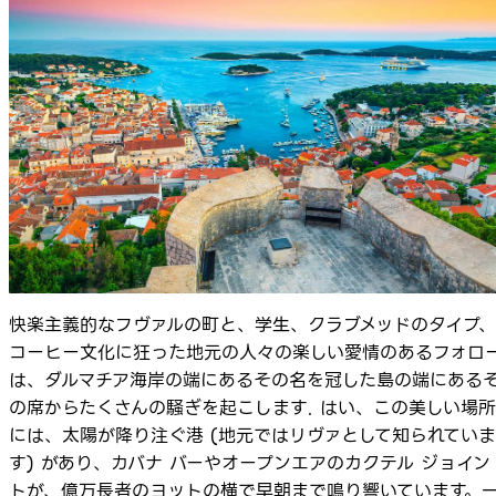
快楽主義的なフヴァルの町と、学生、クラブメッドのタイプ、
コーヒー文化に狂った地元の人々の楽しい愛情のあるフォロ
は、ダルマチア海岸の端にあるその名を冠した島の端にある
の席からたくさんの騒ぎを起こします. はい、この美しい場所
には、太陽が降り注ぐ港 (地元ではリヴァとして知られていま
す) があり、カバナ バーやオープンエアのカクテル ジョイン
トが、億万長者のヨットの横で早朝まで鳴り響いています。