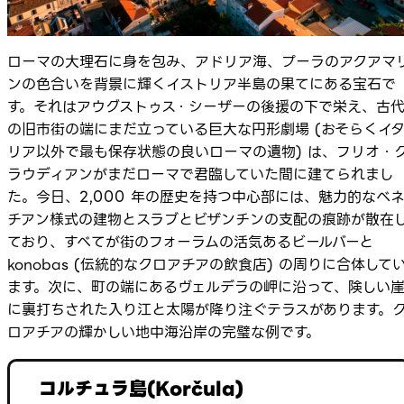
ローマの大理石に身を包み、アドリア海、プーラのアクアマ
ンの色合いを背景に輝くイストリア半島の果てにある宝石で
す。それはアウグストゥス・シーザーの後援の下で栄え、古
の旧市街の端にまだ立っている巨大な円形劇場 (おそらくイ
リア以外で最も保存状態の良いローマの遺物) は、フリオ・
ラウディアンがまだローマで君臨していた間に建てられまし
た。今日、2,000 年の歴史を持つ中心部には、魅力的なベ
チアン様式の建物とスラブとビザンチンの支配の痕跡が散在
ており、すべてが街のフォーラムの活気あるビールバーと
konobas (伝統的なクロアチアの飲食店) の周りに合体して
ます。次に、町の端にあるヴェルデラの岬に沿って、険しい
に裏打ちされた入り江と太陽が降り注ぐテラスがあります。
ロアチアの輝かしい地中海沿岸の完璧な例です。
コルチュラ島(Korčula)