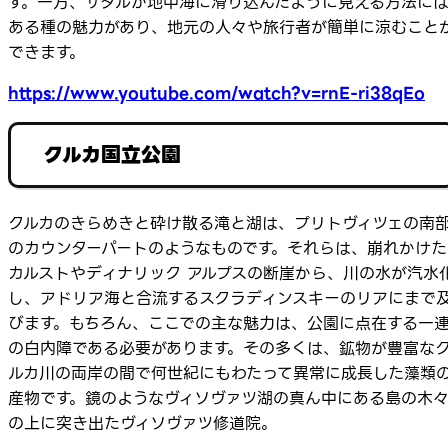
す。一方、ザダルが地中海に滑り込んだように見える方法に
ある種の魅力があり、地元の人々や旅行者が簡単に涼むこと
できます。
https://www.youtube.com/watch?v=rnE-ri38qEo
クルカ国立公園
クルカのきらめきと砕け散る滝と湖は、プリトヴィツェの南
のカウンターパートのようなものです。それらは、崩れかけた
カルストやディナリック アルプスの断崖から、川の水が汽水
し、アドリア海と合流するスクラディンスキーのリアにまで
びます。もちろん、ここでの主な魅力は、公園に点在する一
の白内障である必要があります。その多くは、鉱物が豊富な
ルカ川の両岸の間で何世紀にもわたって異常に成長した藻類
産物です。鏡のようなヴィソヴァツ湖の真ん中にある島の木
の上に突き出たヴィソヴァツ修道院。