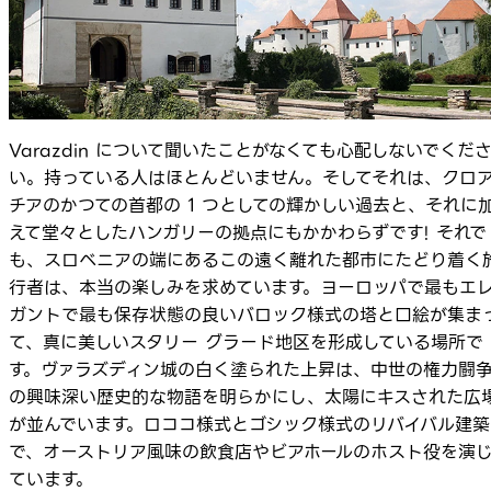
Varazdin について聞いたことがなくても心配しないでくだ
い。持っている人はほとんどいません。そしてそれは、クロ
チアのかつての首都の 1 つとしての輝かしい過去と、それに
えて堂々としたハンガリーの拠点にもかかわらずです! それで
も、スロベニアの端にあるこの遠く離れた都市にたどり着く
行者は、本当の楽しみを求めています。ヨーロッパで最もエ
ガントで最も保存状態の良いバロック様式の塔と口絵が集ま
て、真に美しいスタリー グラード地区を形成している場所で
す。ヴァラズディン城の白く塗られた上昇は、中世の権力闘
の興味深い歴史的な物語を明らかにし、太陽にキスされた広
が並んでいます。ロココ様式とゴシック様式のリバイバル建築
で、オーストリア風味の飲食店やビアホールのホスト役を演
ています。