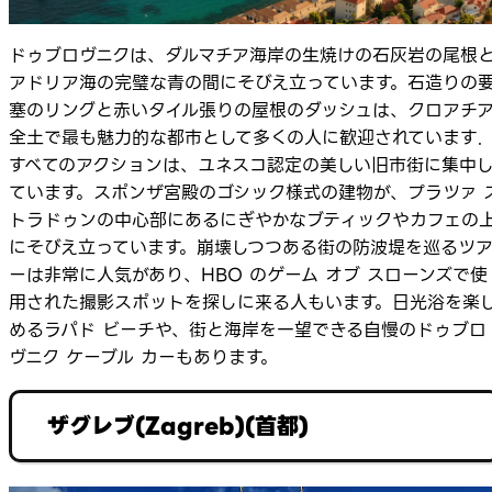
ドゥブロヴニクは、ダルマチア海岸の生焼けの石灰岩の尾根
アドリア海の完璧な青の間にそびえ立っています。石造りの
塞のリングと赤いタイル張りの屋根のダッシュは、クロアチ
全土で最も魅力的な都市として多くの人に歓迎されています.
すべてのアクションは、ユネスコ認定の美しい旧市街に集中
ています。スポンザ宮殿のゴシック様式の建物が、プラツァ 
トラドゥンの中心部にあるにぎやかなブティックやカフェの
にそびえ立っています。崩壊しつつある街の防波堤を巡るツ
ーは非常に人気があり、HBO のゲーム オブ スローンズで使
用された撮影スポットを探しに来る人もいます。日光浴を楽
めるラパド ビーチや、街と海岸を一望できる自慢のドゥブロ
ヴニク ケーブル カーもあります。
ザグレブ(Zagreb)(首都)