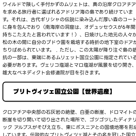
ワイルドで険しく手付かずのムリェトは、真の沿岸クロアチア
を求める旅行者に選ばれるアドリア海の島であり続けていま
す。それは、古代ギリシャの伝説に染み込んだ厚い森のコー
に身を包んでおり（南海岸の洞窟は、オデュッセウスが6年間
持ちこたえたと言われています！）、日焼けした地元の人々
松の木の間に自分のブドウ園を栽培する時折の地下室のドア
ちりばめられています。 . ただし、この太陽が降り注ぐ島の
抗の一部は、東端にあるムリェット国立公園に指定されてい
必要があります。ヴェリコ塩湖とマロ塩湖が風景を切り開き
雄大なベネディクト会修道院が目を引きます。
プリトヴィツェ国立公園【世界遺産】
クロアチア中央部の石灰岩の絶壁、白亜の断崖、ドロマイト
断崖を切り開いて切り出された場所で、ゴツゴツしたディナ
ック アルプスがそびえ立ち、東にボスニアとの国境地帯を形
しています。伝説的なプリトヴィツェ湖とその名を冠した国立