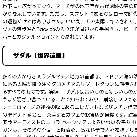
地下にも広がっており、アーチ型の地下室が古代遺跡の真の
がりを示しています。ただし、スプリトにあるのはローマ時
の遺物だけではありません。いいえ、その太陽にキスされた
ヴァの遊歩道とBacviceの入り江が周辺から手招きし、ビー
バーとカクテルジョイントで溢れています。
ザダル【世界遺産】
多くの人が行き交うダルマチア地方の首都は、アドリア海の
にある太陽が降り注ぐクロアチアのリゾートタウンに期待さ
るすべてのものです。実際、 ザダルは古いものと新しいもの
うまく混ざり合っていることで知られており、崩壊しつつある
フォロロマーノの残骸の隣にあるエレガントなビザンチン建
の聖ドナト教会と、交差するカフェや飲食店が自慢です。建
家兼アーティストのニコラ ベーシックによるいわゆる海のオ
ガンも、その光のショーと好奇心旺盛な科学で人々を魅了し