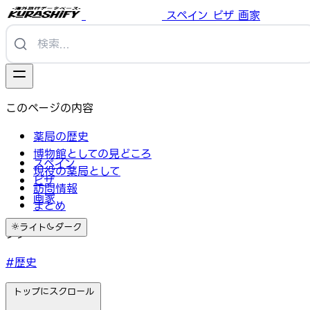
スペイン
ビザ
画家
このページの内容
薬局の歴史
博物館としての見どころ
スペイン
現役の薬局として
ビザ
訪問情報
画家
まとめ
ライト
ダーク
タグ
#歴史
トップにスクロール