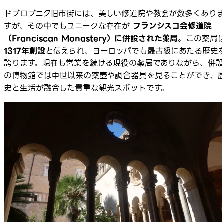
ドブロブニク旧市街には、美しい修道院や教会が数多くあり
すが、その中でもユニークな存在が
フランシスコ会修道院
（Franciscan Monastery）に併設された薬局
。この薬局
1317年創設
と伝えられ、ヨーロッパでも最古級にあたる歴史
誇ります。現在も営業を続ける現役の薬局でありながら、併
の博物館では中世以来の薬壺や調合器具を見ることができ、
史と生活が融合した貴重な観光スポットです。