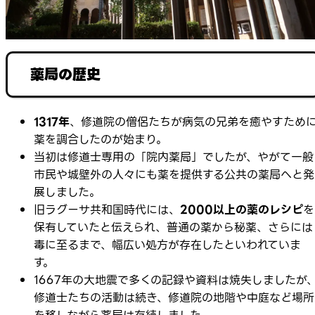
薬局の歴史
1317年
、修道院の僧侶たちが病気の兄弟を癒やすため
薬を調合したのが始まり。
当初は修道士専用の「院内薬局」でしたが、やがて一般
市民や城壁外の人々にも薬を提供する公共の薬局へと発
展しました。
旧ラグーサ共和国時代には、
2000以上の薬のレシピ
を
保有していたと伝えられ、普通の薬から秘薬、さらには
毒に至るまで、幅広い処方が存在したといわれていま
す。
1667年の大地震で多くの記録や資料は焼失しましたが
修道士たちの活動は続き、修道院の地階や中庭など場所