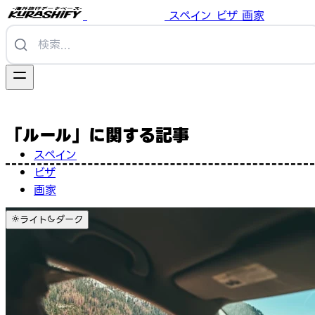
スペイン
ビザ
画家
「ルール」に関する記事
スペイン
ビザ
画家
ライト
ダーク