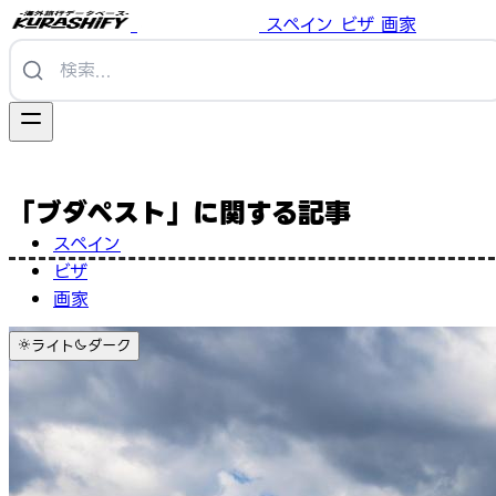
スペイン
ビザ
画家
「ブダペスト」に関する記事
スペイン
ビザ
画家
ライト
ダーク