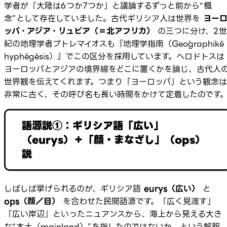
学者が「大陸は6つか7つか」と議論するずっと前から“概
念”として存在していました。古代ギリシア人は世界を
ヨー
ッパ・アジア・リュビア（＝北アフリカ）
の三つに分け、2世
紀の地理学者プトレマイオスも『地理学指南（Geōgraphikē
hyphēgēsis）』でこの区分を採用しています。ヘロドトスは
ヨーロッパとアジアの境界線をどこに置くかを論じ、古代人
世界観を伝えてくれます。つまり「ヨーロッパ」という観念は
非常に古く、その呼び名も長い時間をかけて定着したのです
語源説①：ギリシア語「広い」
（eurys）＋「顔・まなざし」（ops）
説
しばしば挙げられるのが、ギリシア語
eurys（広い）
と
ops（顔／目）
を合わせた民間語源です。「広く見渡す」
「広い岸辺」といったニュアンスから、海上から見える大き
な“本土（mainland）”を指したのではないか、という解釈