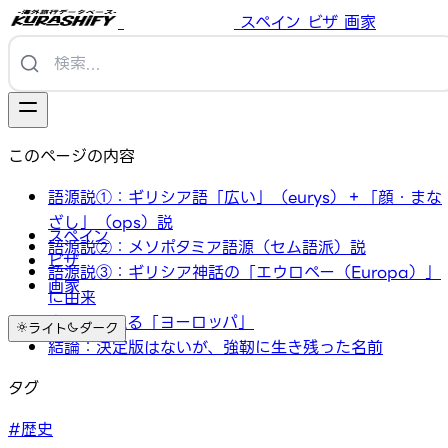
スペイン
ビザ
画家
このページの内容
語源説①：ギリシア語「広い」（eurys）＋「顔・まな
ざし」（ops）説
スペイン
語源説②：メソポタミア語源（セム語派）説
ビザ
語源説③：ギリシア神話の「エウロペー（Europa）」
画家
に由来
史料に見える「ヨーロッパ」
ライト
ダーク
結論：決定版はないが、強靭に生き残った名前
タグ
#歴史