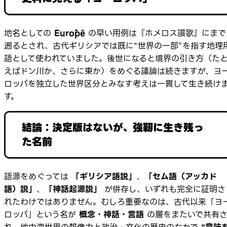
地名としての
Eurṓpē
の早い用例は『ホメロス讃歌』にまで
遡るとされ、古代ギリシアでは既に“世界の一部”を指す地理
語として使われていました。後世になると境界の引き方（た
えばドン川か、さらに東か）をめぐる議論は続きますが、ヨ
ロッパを独立した世界区分とみなす考えは一貫して生き続け
す。
結論：決定版はないが、強靭に生き残っ
た名前
語源をめぐっては
「ギリシア語説」
、
「セム語（アッカド
語）説」
、
「神話起源説」
が併存し、いずれも完全に証明さ
れたわけではありません。むしろ重要なのは、古代以来「ヨ
ロッパ」という名が
概念・神話・言語
の層をまたいで共有