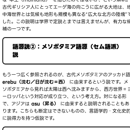
古代ギリシア人にとってエーゲ海の向こうに広がる大地は、
中海世界とは気候も地形も規模も異なる“広大な北方の陸塊”
した。この説明は学界で定説とまでは言えませんが、有力な
補の一つです。
語源説②：メソポタミア語源（セム語派）
説
もう一つ広く参照されるのが、古代メソポタミアのアッカド
erebu（沈む／日が沈む＝西）
に由来するという説です。メ
ソポタミアから見れば太陽は西へ沈みますから、西方世界＝
ーロッパという対応が成り立つ、という考え方。対になる形
で、アジアは
asu（昇る）
に由来すると説明されることもあ
ります。こちらも断定はできないものの、言語学的・文化史
に説得力を持つ仮説です。