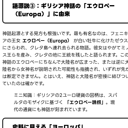
語源説③：ギリシア神話の「エウロペー
（Europa）」に由来
神話起源とする見方も根強いです。最も有名なのは、フェニ
アの王女
エウロペー（Europa）
が白い牡牛に化けたゼウス
にさらわれ、クレタ島へ連れ去られる物語。彼女はやがてミ
ス王らを産み、クレタの地に王統を残したと語られます。こ
神話のエウロペーにちなんで大陸名が広まった、または逆に
陸名から女神名が説明された可能性も指摘され、いずれが先
は断定できません。とはいえ、神話と大陸名が密接に結びつ
ていたのは確かです。
ミニ知識：ギリシアの2ユーロ硬貨の図柄は、スパ
ルタのモザイクに基づく
「エウロペー誘拐」
。現
代の通貨にも神話が刻まれています。
史料に見える「ヨーロッパ」