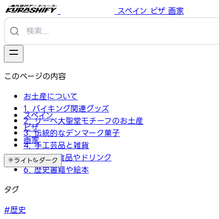
スペイン
ビザ
画家
このページの内容
お土産について
1. バイキング関連グッズ
スペイン
2. リーベ大聖堂モチーフのお土産
ビザ
3. 伝統的なデンマーク菓子
画家
4. 手工芸品と雑貨
5. 地元の食品やドリンク
ライト
ダーク
6. 歴史書籍や絵本
タグ
#歴史