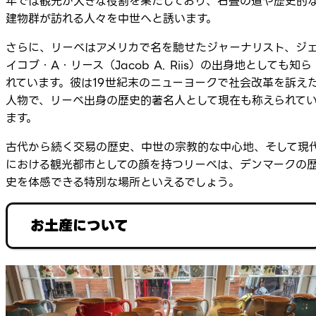
年では観光が大きな役割を果たしており、石畳の道や歴史的
建物群が訪れる人々を中世へと誘います。
さらに、リーベはアメリカで名を馳せたジャーナリスト、ジ
イコブ・A・リース（Jacob A. Riis）の出身地としても知ら
れています。彼は19世紀末のニューヨークで社会改革を訴え
人物で、リーベ出身の歴史的著名人として現在も称えられて
ます。
古代から続く交易の歴史、中世の宗教的な中心地、そして現
における観光都市としての顔を持つリーベは、デンマークの
史を体感できる特別な場所といえるでしょう。
お土産について