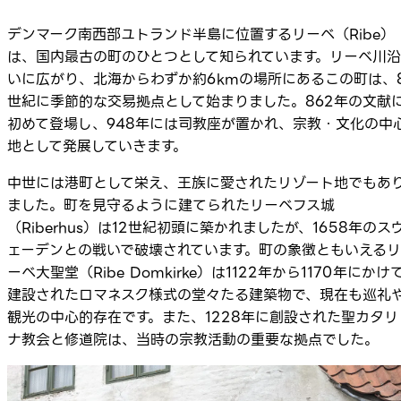
デンマーク南西部ユトランド半島に位置するリーベ（Ribe）
は、国内最古の町のひとつとして知られています。リーベ川沿
いに広がり、北海からわずか約6kmの場所にあるこの町は、
世紀に季節的な交易拠点として始まりました。862年の文献
初めて登場し、948年には司教座が置かれ、宗教・文化の中
地として発展していきます。
中世には港町として栄え、王族に愛されたリゾート地でもあ
ました。町を見守るように建てられたリーベフス城
（Riberhus）は12世紀初頭に築かれましたが、1658年のス
ェーデンとの戦いで破壊されています。町の象徴ともいえるリ
ーベ大聖堂（Ribe Domkirke）は1122年から1170年にかけ
建設されたロマネスク様式の堂々たる建築物で、現在も巡礼
観光の中心的存在です。また、1228年に創設された聖カタリ
ナ教会と修道院は、当時の宗教活動の重要な拠点でした。