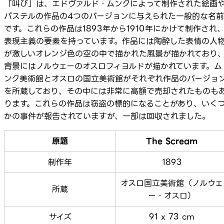
「叫び」は、エドヴァルド・ムンクによって制作された絵画
パステルの作品の4つのバージョンに与えられた一般的な名前
です。これらの作品は1893年から1910年にかけて制作され
表現主義の要素を持っています。作品には陶酔した表情の人
が激しいオレンジ色の空の中で描かれた風景が描かれており
背景にはノルウェーのオスロフィヨルドが描かれています。ム
ンク美術館とオスロの国立美術館がそれぞれ作品のバージョ
を所蔵しており、その中には非常に高額で売却されたものも
ります。これらの作品は窃盗の標的になることがあり、いく
かの事件が報告されていますが、一部は回収されました。
原題
The Scream
制作年
1893
オスロ国立美術館（ノルウェ
所蔵
ー・オスロ）
サイズ
91 x 73 cm