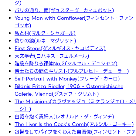
ク)
パリの通り、雨(ギュスターヴ・カイユボット)
Young Man with Cornflower(フィンセント・ファン
ゴッホ)
私と村(マルク・シャガール)
偽りの鏡(ルネ・マグリット)
First Steps(ゲオルギオス・ヤコビディス)
天文学者(ヨハネス・フェルメール)
階段を降りる裸体No.2(マルセル・デュシャン)
博士たちの間のキリスト(アルブレヒト・デューラー)
Self-Portrait with Monkey(フリーダ・カーロ)
Bildnis Fritza Riedler, 1906 - Österreichische
Galerie, Vienna(グスタフ・クリムト)
The Musicians(カラヴァッジョ（ミケランジェロ・メ
ーシ）)
白貂を抱く貴婦人(レオナルド・ダ・ヴィンチ)
The Liver Is the Cock’s Comb(アルシル・ゴーキー)
包帯をしてパイプをくわえた自画像(フィンセント・ファ