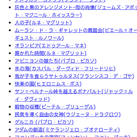
灰色と黒のアレンジメント-母の肖像(ジェームズ・アボ
ト・マクニール・ホイッスラー)
人の子(ルネ・マグリット)
ムーラン・ド・ラ・ギャレットの舞踏会(ピエール＝オ
ギュスト・ルノワール)
オランピア(エドゥアール・マネ)
貫かれた時間(ルネ・マグリット)
アビニヨンの娘たち(パブロ・ピカソ)
氷の海(カスパル・ダーヴィド・フリードリヒ)
我が子を食らうサトゥルヌス(フランシスコ・デ・ゴヤ)
快楽の園(ヒエロニムス・ボス)
サン＝ベルナール峠を越えるボナパルト(ジャック＝ル
イ・ダヴィッド)
穀物の収穫(ピーテル・ブリューゲル)
民衆を導く自由の女神(ウジェーヌ・ドラクロワ)
ゲルニカ (パブロ・ピカソ)
アダムの創造(ミケランジェロ・ブオナローティ)