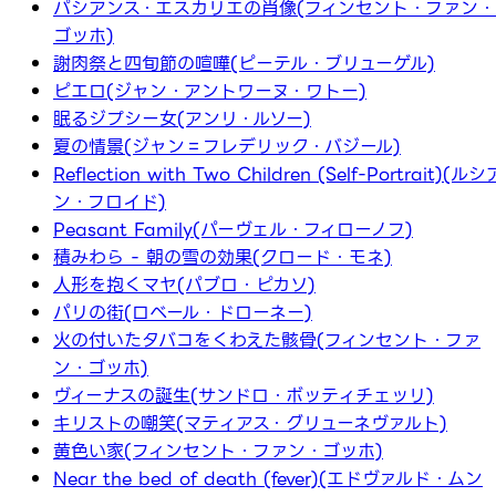
パシアンス・エスカリエの肖像(フィンセント・ファン・
ゴッホ)
謝肉祭と四旬節の喧嘩(ピーテル・ブリューゲル)
ピエロ(ジャン・アントワーヌ・ワトー)
眠るジプシー女(アンリ・ルソー)
夏の情景(ジャン＝フレデリック・バジール)
Reflection with Two Children (Self-Portrait)(ルシ
ン・フロイド)
Peasant Family(パーヴェル・フィローノフ)
積みわら - 朝の雪の効果(クロード・モネ)
人形を抱くマヤ(パブロ・ピカソ)
パリの街(ロベール・ドローネー)
火の付いたタバコをくわえた骸骨(フィンセント・ファ
ン・ゴッホ)
ヴィーナスの誕生(サンドロ・ボッティチェッリ)
キリストの嘲笑(マティアス・グリューネヴァルト)
黄色い家(フィンセント・ファン・ゴッホ)
Near the bed of death (fever)(エドヴァルド・ムン