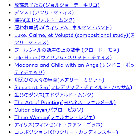
放蕩息子たち(ジョルジョ・デ・キリコ)
ダンス II(アンリ・マティス)
嫉妬(エドヴァルド・ムンク)
雇われ羊飼い(ウィリアム・ホルマン・ハント)
Luxe, Calme, et Volupté (compositional study)(
ンリ・マティス)
プールヴィルの断崖の上の散歩 (クロード・モネ)
Idle Hours(ウィリアム・メリット・チェイス)
Madonna and Child with an Angel(サンドロ・ボ
ティチェッリ)
舟遊びの人々の昼食(メアリー・カサット)
Sunset at Sea(フレデリック・チャイルド・ハッサム)
生命のダンス(エドヴァルド・ムンク)
The Art of Painting(ヨハネス・フェルメール)
Guitar player(パブロ・ピカソ)
Three Women(フェルナン・レジェ)
アイリス(フィンセント・ファン・ゴッホ)
コンポジションⅨ(ワシリー・カンディンスキー)