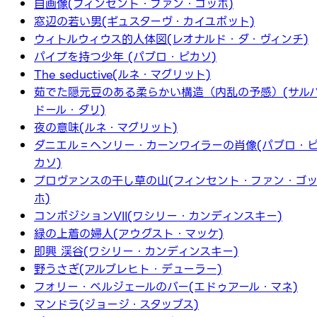
自画像(フィンセント・ファン・ゴッホ)
窓辺の若い男(ギュスターヴ・カイユボット)
ウィトルウィウス的人体図(レオナルド・ダ・ヴィンチ)
パイプを持つ少年 (パブロ・ピカソ)
The seductive(ルネ・マグリット)
茹でた隠元豆のある柔らかい構造（内乱の予感）(サル
ドール・ダリ)
夜の意味(ルネ・マグリット)
ダニエル＝ヘンリー・カーンワイラーの肖像(パブロ・
カソ)
プロヴァンスの干し草の山(フィンセント・ファン・ゴ
ホ)
コンポジションVII(ワシリー・カンディンスキー)
緑の上着の婦人(アウグスト・マッケ)
即興 渓谷(ワシリー・カンディンスキー)
野うさぎ(アルブレヒト・デューラー)
フォリー・ベルジェールのバー(エドゥアール・マネ)
マンドラ(ジョージ・スタッブス)