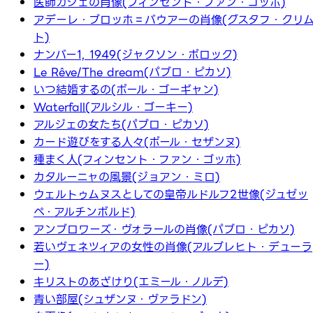
医師ガシェの肖像(フィンセント・ファン・ゴッホ)
アデーレ・ブロッホ＝バウアーの肖像(グスタフ・クリ
ト)
ナンバー1, 1949(ジャクソン・ポロック)
Le Rêve/The dream(パブロ・ピカソ)
いつ結婚するの(ポール・ゴーギャン)
Waterfall(アルシル・ゴーキー)
アルジェの女たち(パブロ・ピカソ)
カード遊びをする人々(ポール・セザンヌ)
種まく人(フィンセント・ファン・ゴッホ)
カタルーニャの風景(ジョアン・ミロ)
ウェルトゥムヌスとしての皇帝ルドルフ2世像(ジュゼッ
ペ・アルチンボルド)
アンブロワーズ・ヴォラールの肖像(パブロ・ピカソ)
若いヴェネツィアの女性の肖像(アルブレヒト・デューラ
ー)
キリストのあざけり(エミール・ノルデ)
青い部屋(シュザンヌ・ヴァラドン)