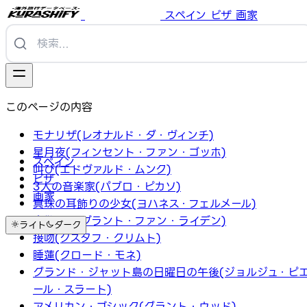
スペイン
ビザ
画家
このページの内容
モナリザ(レオナルド・ダ・ヴィンチ)
星月夜(フィンセント・ファン・ゴッホ)
スペイン
叫び(エドヴァルド・ムンク)
ビザ
3人の音楽家(パブロ・ピカソ)
画家
真珠の耳飾りの少女(ヨハネス・フェルメール)
夜警(レンブラント・ファン・ライデン)
ライト
ダーク
接吻(グスタフ・クリムト)
睡蓮(クロード・モネ)
グランド・ジャット島の日曜日の午後(ジョルジュ・ピ
ール・スラート)
アメリカン・ゴシック(グラント・ウッド)