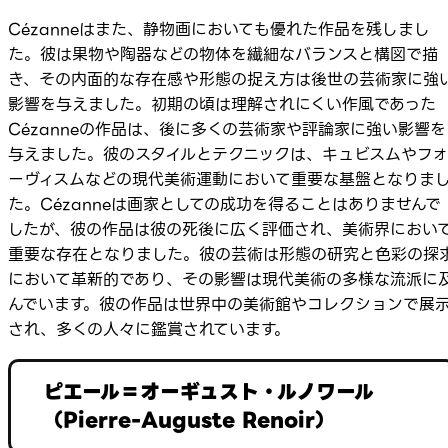
Cézanneはまた、静物画においても優れた作品を残しまし
た。彼は果物や陶器などの物体を繊細なバランスと構図で描
き、その内面的な存在感や形態の捉え方は後世の芸術家に強
影響を与えました。初期の頃は理解されにくい作風であった
Cézanneの作品は、後に多くの芸術家や評論家に強い影響を
与えました。彼のスタイルとテクニックは、キュビスムやフォ
ーヴィスムなどの現代美術運動において重要な基盤となりま
た。Cézanneは画家としての成功を得ることはありませんで
したが、彼の作品は彼の死後に広く評価され、美術界におい
重要な存在となりました。彼の芸術は形態の研究と色彩の探
において革新的であり、その影響は現代美術の多様な流派に
んでいます。彼の作品は世界中の美術館やコレクションで展
され、多くの人々に鑑賞されています。
ピエール＝オーギュスト・ルノワール
（Pierre-Auguste Renoir）