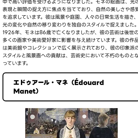
中で高い評価を受けるようになりました。モネの絵画は、光
表現と瞬間の捉え方に焦点を当てており、自然の美しさや感
を追求しています。彼は風景や庭園、人々の日常生活を描き
光の変化や自然の移り変わりを独自のスタイルで捉えました
1926年、モネは86歳で亡くなりましたが、彼の芸術は後世
多くの画家や美術愛好家に影響を与え続けています。彼の作
は美術館やコレクションで広く展示されており、彼の印象派
スタイルと風景画への貢献は、芸術史において不朽のものと
っています。
エドゥアール・マネ（Édouard
Manet）