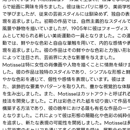
らで絵画に興味を持ちました。彼は後にパリに移り、美術学
で学びましたが、従来の芸術スタイルには馴染めず、独自の表
現を追求しました。初期の作品では、自然主義的なスタイル
風景や静物を描いていましたが、1905年に彼はフォーヴィス
ムとして知られる新しい美術運動の一員となりました。この
動では、鮮やかな色彩と自由な筆触を用いて、内的な感情や
現を追求しました。彼の作品はその鮮やかな色彩と力強い形
によって注目され、芸術界に大きな影響を与えました。
Matisseは特に女性の肖像画や人物を描くことに情熱を傾け
した。彼の作品は独特のスタイルであり、シンプルな形態と
やかな色彩を通じて、個性や感情を表現しています。彼はま
た、装飾的な要素やパターンを取り入れ、豊かな視覚的な体
を生み出しました。また、Matisseはカットアウトと呼ばれ
技法を開発しました。これは彩色された紙を切り抜いて作品
構築する方法であり、彼の晩年における最も有名な作品の一
となりました。これによって彼は形態の簡略化や色彩の純粋
を追求し、新たな表現の可能性を開拓しました。Matisseは