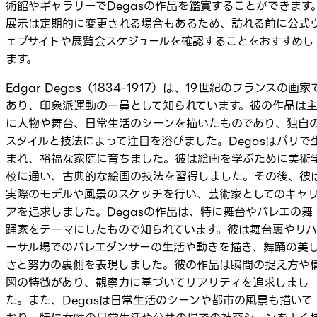
術館やギャラリーでDegasの作品を鑑賞することができます
展示は定期的に変更される場合もあるため、訪れる前に公式
ェブサイトや展覧会スケジュールを確認することをおすすめし
ます。
Edgar Degas（1834-1917）は、19世紀のフランスの画家
あり、印象派運動の一員として知られています。彼の作品は
に人物や舞台、日常生活のシーンを描いたものであり、独自
スタイルと技法によって注目を浴びました。Degasはパリで
まれ、裕福な家庭に育ちました。彼は絵画を学ぶために美術
校に通い、古典的な絵画の技法を習得しました。その後、彼
実際のモデルや風景のスケッチを行い、芸術家としてのキャ
アを追求しました。Degasの作品は、特に舞台やバレエの舞
踊家をテーマにしたもので知られています。彼は舞台裏やリハ
ーサル場でのバレエダンサーの生活や動きを描き、舞踊の美
さと努力の裏側を表現しました。彼の作品は瞬間の捉え方や
図の特徴があり、観察力に基づいてリアリティを追求しまし
た。また、Degasは日常生活のシーンや都市の風景も描いて