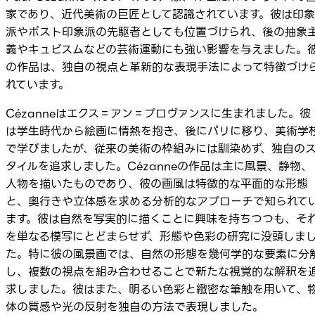
家であり、近代美術の巨匠として認識されています。彼は印象
派やポスト印象派の先駆者としても位置づけられ、後の抽象
義やキュビスムなどの芸術運動にも強い影響を与えました。
の作品は、独自の視点と革新的な表現手法によって特徴づけ
れています。
Cézanneはエクス＝アン＝プロヴァンスに生まれました。彼
は学生時代から絵画に情熱を抱き、後にパリに移り、美術学
で学びましたが、従来の美術の枠組みには馴染めず、独自の
タイルを追求しました。Cézanneの作品は主に風景、静物、
人物を描いたものであり、彼の画風は特徴的な平面的な形態
と、奥行きや立体感を求める分析的なアプローチで知られて
ます。彼は自然を写実的に描くことに興味を持ちつつも、そ
を単なる模写にとどまらせず、形態や色彩の研究に没頭しま
た。特に彼の風景画では、自然の形態を幾何学的な要素に分
し、複数の視点を組み合わせることで新たな視覚的な解釈を
求しました。彼はまた、明るい色彩と緻密な筆触を用いて、
体の質感や光の反射を独自の方法で表現しました。