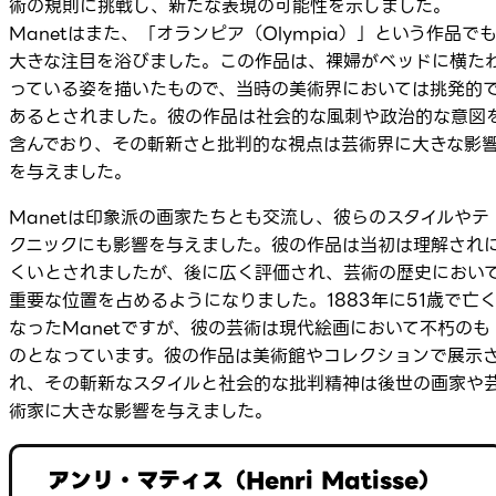
術の規則に挑戦し、新たな表現の可能性を示しました。
Manetはまた、「オランピア（Olympia）」という作品で
大きな注目を浴びました。この作品は、裸婦がベッドに横た
っている姿を描いたもので、当時の美術界においては挑発的
あるとされました。彼の作品は社会的な風刺や政治的な意図
含んでおり、その斬新さと批判的な視点は芸術界に大きな影
を与えました。
Manetは印象派の画家たちとも交流し、彼らのスタイルやテ
クニックにも影響を与えました。彼の作品は当初は理解され
くいとされましたが、後に広く評価され、芸術の歴史におい
重要な位置を占めるようになりました。1883年に51歳で亡
なったManetですが、彼の芸術は現代絵画において不朽のも
のとなっています。彼の作品は美術館やコレクションで展示
れ、その斬新なスタイルと社会的な批判精神は後世の画家や
術家に大きな影響を与えました。
アンリ・マティス（Henri Matisse）