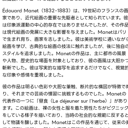
Édouard Manet（1832-1883）は、19世紀のフランスの
家であり、近代絵画の重要な先駆者として知られています。彼
は印象派運動の中心的存在ではありませんでしたが、その作
は現代絵画の発展に大きな影響を与えました。Manetはパリ
で生まれ育ち、画家を志しました。彼は美術学校に通いなが
絵画を学び、古典的な絵画の技法に触れましたが、後に独自
スタイルを追求しました。Manetの作品は、主に都市の風景
や人物、歴史的な場面を対象としており、彼の画風は大胆か
斬新でした。彼は写実的な描写を追求するだけでなく、視覚
な印象や感情を重視しました。
彼の作品は明るい色彩や大胆な筆触、断片的な構図が特徴で
り、それまでの芸術の慣習に挑戦するものでした。Manetの
代表作の一つに「昼食（Le déjeuner sur l’herbe）」があり
ます。この絵画は、裸の女性と服を着た男性たちがピクニッ
をしている様子を描いており、当時の社会的な規範に反する
して物議を醸しました。Manetはこの作品を通じて、従来の