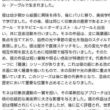
ル・アーヴルで生まれました。
彼は幼少期から絵画に興味を持ち、後にパリに移り、美術学
で学びました。その後、彼は同じく印象派の画家であるエド
アール・マネやピエール＝オーギュスト・ルノワールと出会
い、共に芸術活動を行いました。モネの作品は、主に風景画
焦点を当てており、自然の光や季節の変化を独自のスタイル
表現しました。彼は屋外で直接スケッチをし、光の変化や色
相互作用を捉えるために短時間で描写を行いました。そのた
め、彼の作品は短い筆触や明るい色彩が特徴的です。代表作
一つに「睡蓮」シリーズがあります。これは彼の庭にある池
水面に咲く睡蓮を描いたもので、水の反射や光の表現に重点
置いています。このシリーズは後に彼の代表作となり、芸術
歴史において重要な位置を占めることとなりました。
モネは印象派運動の一翼を担い、その革新的なアプローチは
時の伝統的な美術界に大きな影響を与えました。彼の作品は
初は理解されにくいとされましたが、後に広く評価され、世