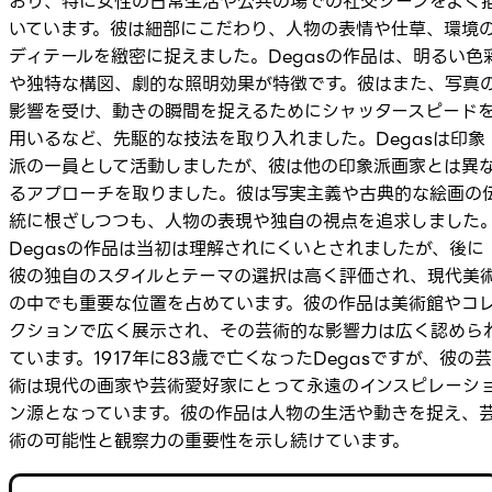
おり、特に女性の日常生活や公共の場での社交シーンをよく
いています。彼は細部にこだわり、人物の表情や仕草、環境
ディテールを緻密に捉えました。Degasの作品は、明るい色
や独特な構図、劇的な照明効果が特徴です。彼はまた、写真
影響を受け、動きの瞬間を捉えるためにシャッタースピード
用いるなど、先駆的な技法を取り入れました。Degasは印象
派の一員として活動しましたが、彼は他の印象派画家とは異
るアプローチを取りました。彼は写実主義や古典的な絵画の
統に根ざしつつも、人物の表現や独自の視点を追求しました
Degasの作品は当初は理解されにくいとされましたが、後に
彼の独自のスタイルとテーマの選択は高く評価され、現代美
の中でも重要な位置を占めています。彼の作品は美術館やコ
クションで広く展示され、その芸術的な影響力は広く認めら
ています。1917年に83歳で亡くなったDegasですが、彼の芸
術は現代の画家や芸術愛好家にとって永遠のインスピレーシ
ン源となっています。彼の作品は人物の生活や動きを捉え、
術の可能性と観察力の重要性を示し続けています。