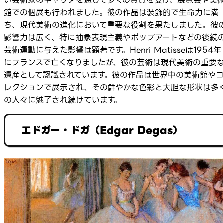
い芸術家のキャリアを通じて多くの賞賛を受け、展覧会や美
館での個展も行われました。彼の作品は装飾的で生命力に満
ち、現代美術の進化において重要な役割を果たしました。彼
影響力は広く、特に抽象表現主義やポップアートなどの後続
芸術運動に与えた影響は顕著です。Henri Matisseは1954年
にフランスで亡くなりましたが、彼の芸術は現代美術の重要
遺産として認識されています。彼の作品は世界中の美術館や
レクションで展示され、その鮮やかな色彩と大胆な形状は多
の人々に魅了され続けています。
エドガー・ドガ（Edgar Degas）