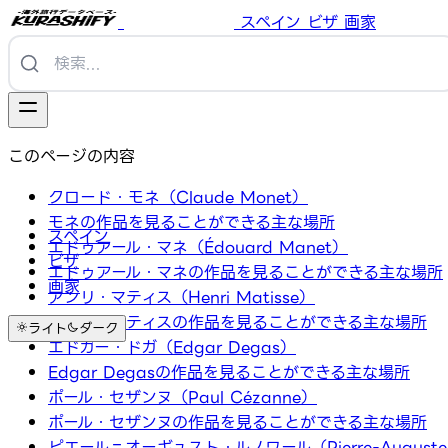
スペイン
ビザ
画家
このページの内容
クロード・モネ（Claude Monet）
モネの作品を見ることができる主な場所
スペイン
エドゥアール・マネ（Édouard Manet）
ビザ
エドゥアール・マネの作品を見ることができる主な場所
画家
アンリ・マティス（Henri Matisse）
アンリ・マティスの作品を見ることができる主な場所
ライト
ダーク
エドガー・ドガ（Edgar Degas）
Edgar Degasの作品を見ることができる主な場所
ポール・セザンヌ（Paul Cézanne）
ポール・セザンヌの作品を見ることができる主な場所
ピエール＝オーギュスト・ルノワール（Pierre-Auguste