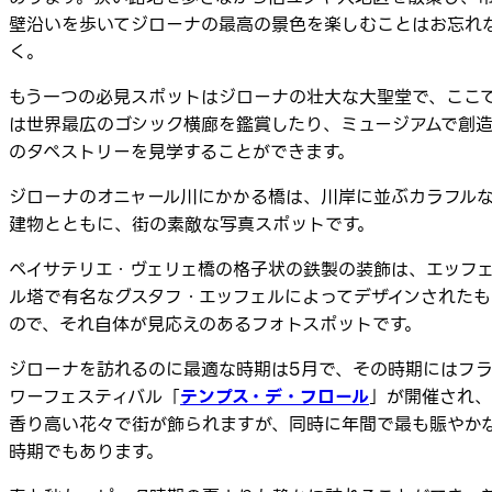
壁沿いを歩いてジローナの最高の景色を楽しむことはお忘れ
く。
もう一つの必見スポットはジローナの壮大な大聖堂で、ここ
は世界最広のゴシック横廊を鑑賞したり、ミュージアムで創
のタペストリーを見学することができます。
ジローナのオニャール川にかかる橋は、川岸に並ぶカラフル
建物とともに、街の素敵な写真スポットです。
ペイサテリエ・ヴェリェ橋の格子状の鉄製の装飾は、エッフ
ル塔で有名なグスタフ・エッフェルによってデザインされたも
ので、それ自体が見応えのあるフォトスポットです。
ジローナを訪れるのに最適な時期は5月で、その時期にはフ
ワーフェスティバル「
テンプス・デ・フロール
」が開催され、
香り高い花々で街が飾られますが、同時に年間で最も賑やか
時期でもあります。