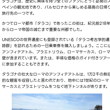
タラゴナは、歴史に興味を持つ全てのファンにとって必見の
ペインの観光地であり、バルセロナから楽しめる最高の日帰
旅行先の一つです。
かつてローマ都市「タラコ」であったこの街は、紀元前218
からローマ帝国の滅亡まで重要な州都でした。
UNESCOの世界遺産にも登録されている「タラコ考古学的遺
跡群」を訪れるための一日乗車券を購入しましょう。ここに
アンフィテアトル、プラエトリウム、ローマサーカス、ロー
壁が含まれています。または、手頃な価格のガイド付きツア
に参加することもできます。
タラゴナの壮大なローマのアンフィテアトルは、1万2千の熱
的な観客を収容したと言われており、地中には1世紀のローマ
サーカスとプラエトリウムをつなぐ地下トンネルがあります。