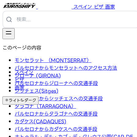
スペイン
ビザ
画家
このページの内容
モンセラット （MONTSERRAT）
バルセロナからモンセラットへのアクセス方法
スペイン
ジローナ (GIRONA)
ビザ
バルセロナからジローナへの交通手段
画家
シッチェス(Sitges)
バルセロナからシッチェスへの交通手段
ライト
ダーク
タラゴナ（TARRAGONA）
バルセロナからタラゴナへの交通手段
カダケス(CADAQUES)
バルセロナからカダケスへの交通手段
ナトゥラル・デル・カブ・デ・クレウス公園(CAP DE