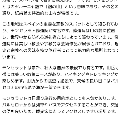
地帯で、スペインを代表する観光地の一つです。モンセラット
とはカタルーニャ語で「鋸の山」という意味であり、その名
通り、鋸歯状の特徴的な山々が特徴です。
この地域はスペインの重要な宗教的スポットとして知られてお
り、モンセラット修道院が有名です。修道院は山の麓に位置
し、世界中から訪れる巡礼者たちによって賑わっています。
道院には美しい教会や宗教的な芸術作品が展示されており、
史と宗教への興味を持つ旅行者にとって魅力的な場所となっ
います。
モンセラットはまた、壮大な自然の景観でも有名です。山岳
帯には美しい散策コースがあり、ハイキングやトレッキング
楽しめます。山頂からの眺望は絶景で、天候の良い日にはバ
セロナの市街地や海が一望できます。
モンセラットは日帰り旅行の目的地としても人気があります
バルセロナからは列車やバスでアクセスすることができ、交
の便も良いため、観光客にとってアクセスしやすい場所です