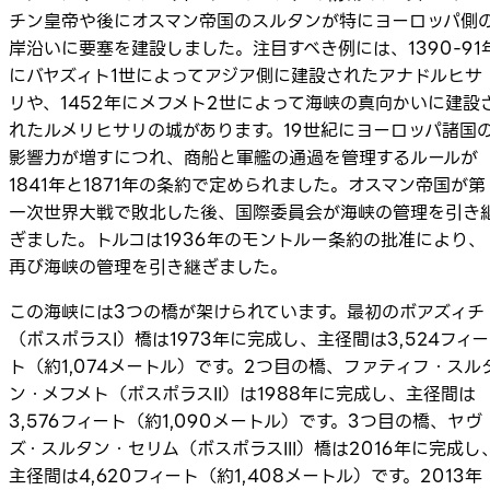
チン皇帝や後にオスマン帝国のスルタンが特にヨーロッパ側
岸沿いに要塞を建設しました。注目すべき例には、1390-91
にバヤズィト1世によってアジア側に建設されたアナドルヒサ
リや、1452年にメフメト2世によって海峡の真向かいに建設
れたルメリヒサリの城があります。19世紀にヨーロッパ諸国
影響力が増すにつれ、商船と軍艦の通過を管理するルールが
1841年と1871年の条約で定められました。オスマン帝国が第
一次世界大戦で敗北した後、国際委員会が海峡の管理を引き
ぎました。トルコは1936年のモントルー条約の批准により、
再び海峡の管理を引き継ぎました。
この海峡には3つの橋が架けられています。最初のボアズィチ
（ボスポラスI）橋は1973年に完成し、主径間は3,524フィー
ト（約1,074メートル）です。2つ目の橋、ファティフ・スル
ン・メフメト（ボスポラスII）は1988年に完成し、主径間は
3,576フィート（約1,090メートル）です。3つ目の橋、ヤヴ
ズ・スルタン・セリム（ボスポラスIII）橋は2016年に完成し
主径間は4,620フィート（約1,408メートル）です。2013年