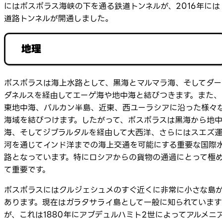
にはボスポラス海峡の下を通る鉄道トンネルが、2016年には
道路トンネルが開通しました。
地理
ボスポラスは海上水路として、黒海とマルマラ海、そしてダー
ダネルスを経由してエーゲ海や地中海と結びつきます。また、
東地中海、バルカン半島、近東、西ユーラシアに沿った様々
海域を結びつけます。したがって、ボスポラスは黒海から地
海、そしてジブラルタルを経由して大西洋、さらにはスエズ
河を通じてインド洋までの海上交通を可能にする重要な国際
路となっています。特にロシアからの貨物の通過にとって極
て重要です。
ボスポラスにはクルジェシュメのすぐ近くに非常に小さな島
あります。現在はガラタサライ島として一般に知られています
が、これは1880年にアブデュルハミト2世によってアルメニ