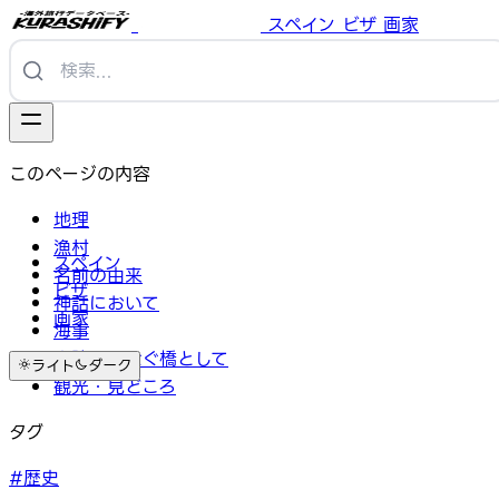
スペイン
ビザ
画家
このページの内容
地理
漁村
スペイン
名前の由来
ビザ
神話において
画家
海事
大陸をつなぐ橋として
ライト
ダーク
観光・見どころ
タグ
#歴史