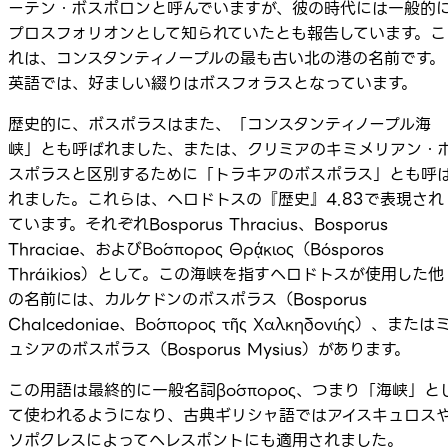
ーテン・ボスポロンと呼んでいますが、彼の時代には一般的
プロスフォリオンとして知られていたとも報告しています。こ
れは、コンスタンティノープルの最も古い北の港の名前です。
英語では、好ましい綴りはボスフォラスとなっています。
歴史的に、ボスポラスはまた、「コンスタンティノープル海
峡」とも呼ばれました、または、クリミアのキミメリアン・
スポラスと区別するために「トラキアのボスポラス」とも呼
れました。これらは、ヘロドトスの『歴史』4.83で表現され
ています。それぞれBosporus Thracius、Bosporus
Thraciae、およびΒόσπορος Θρᾴκιος（Bósporos
Thráikios）として。この海峡を指すヘロドトスが使用した他
の名前には、カルケドンのボスポラス（Bosporus
Chalcedoniae、Βόσπορος τῆς Χαλκηδονίης）、または
ュシアのボスポラス（Bosporus Mysius）があります。
この用語は最終的に一般名詞βόσπορος、つまり「海峡」と
て使われるようになり、古典ギリシャ語ではアイスキュロス
ソポクレスによってヘレスポントにも適用されました。