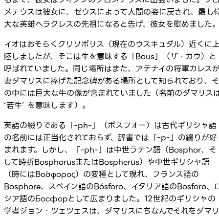
メテウスは彼女に、ゼウスによって人間の姿に戻され、最も
大な英雄ヘラクレスの先祖になると告げ、彼女を慰めました
イオはおそらくクリソポリス（現在のウスキュダル）近くに
陸しましたが、そこは牛を意味する「Bous」（ザ・カウ）と
呼ばれていました。同じ場所はまた、アテナイの将軍カレス
妻ダマリスに捧げた記念碑がある場所として知られており、
の中には巨大な牛の像が含まれていました（名前のダマリス
‘若牛’ を意味します）。
英語の綴りである「-ph-」（ボスフォー）は古代ギリシャ語
の名前には正当化されておらず、辞書では「-p-」の綴りが好
まれます。しかし、「-ph-」は中世ラテン語（Bosphor、そ
して時折BosphorusまたはBospherus）や中世ギリシャ語
（時にはΒόσφορος）の変種として現れ、フランス語の
Bosphore、スペイン語のBósforo、イタリア語のBosforo、
シア語のБосфорとして広まりました。12世紀のギリシャの
学者ジョン・ツェツェスは、ダマリスにちなんでそれをダマ