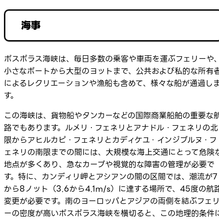
海事
ボスポラス海峡は、毎日多数の乗客や車両を運ぶフェリーや
小さなボートから大型のヨットまで、公共および私的な所有
によるレクリエーションや漁船も含めて、様々な船が通過し
す。
この海峡は、貨物船やタンカーなどの国際商業船舶の重要な
路でもあります。ルメリ・フェネリとアナドル・フェネリの北
限からアヒルカピ・フェネリとカディケユ・インジブルヌ・フ
ェネリの南限までの間には、大規模な海上交通にとって危険
地点が多くあり、急なカーブや視覚的な障害の管理が必要で
す。特に、カンディリ岬とアシアンの間の区間では、潮流が7
から8ノット（3.6から4.1m/s）に達する場所で、45度の航
変更が必要です。南のヨーロッパとアジアの両側を結ぶフェ
ーの密度が高いボスポラス海峡を横切ると、この地理的条件