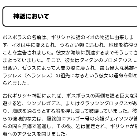
神話において
ボスポラスの名前は、ギリシャ神話のイオの物語に由来しま
す。イオは牛に変えられ、うるさい蠅に追われ、地球を彷徨
ことを宣告されました。彼女が海峡に到達するまでそうして
まよっていました。そこで、彼女はタイタンのプロメテウスに
出会い、ゼウスによって人間の姿に戻され、最も偉大な英雄
ラクレス（ヘラクレス）の祖先になるという彼女の運命を慰
られました。
古代ギリシャ神話によれば、ボスポラスの両側を護る巨大な
遊する岩、シンプレガデス、またはクラッシングロックスが
り、海峡を通ろうとする船を押し潰して破壊していました。彼
らの破壊的な力は、最終的にアルゴー号の英雄ジェイソンが
らの間を無傷で通過し、その後、岩は固定され、ギリシャが
海へのアクセスを開けました。