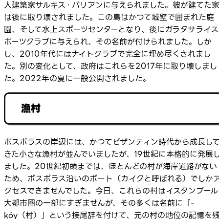
人建築家サルキス・バリアンに与えられました。彼が建てた
は後に取り壊されました。この島はかつて城壁で囲まれた庭
園、そして水上スポーツセンターとなり、後にガラタサライス
ポーツクラブに与えられ、その名前が付けられました。しか
し、2010年代にはナイトクラブで完全に埋め尽くされまし
た。別の変化として、政府はこれらを2017年に取り壊しまし
た。2022年の夏に一般公開されました。
漁村
ボスポラスの岸辺には、かつてビザンティン時代から成長し
きた小さな漁村が並んでいましたが、19世紀に本格的に発展
ました。20世紀初頭までは、ほとんどの村が海岸道路がない
ため、ボスポラス沿いのボート（カイクと呼ばれる）でしか
クセスできませんでした。今日、これらの村はイスタンブール
大都市圏の一部にすぎませんが、その多くは名前に「-
köy（村）」という接尾辞を付けて、元の村の地位の記憶を