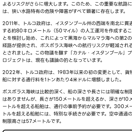
よるリスクがさらに増大します。このため、この重要な航路
は、狭い水路特有の危険や障害がすべて顕著に存在します。
2011年、トルコ政府は、イスタンブール州の西端を南北に貫
する約80キロメートル（50マイル）の人工運河を作成するこ
とを検討し始め、これによって黒海からマルマラ海への第2の
経路が提供され、ボスポラス海峡への航行リスクが軽減され
とされました。この物議を醸す「カナル・イスタンブール」プ
ロジェクトは、現在も議論の的となっています。
2022年、トルコ政府は、1983年以来の初の変更として、貨
船に対する通行料を1トンあたり4米ドルに増額しました。
ボスポラス海峡は比較的深く、船の深さや長さには明確な制
はありませんが、長さが150メートルを超えるか、深さが10
ートルを超える船舶は、通行の事前予約が必要です。300メ
トルを超える船舶には、特別な手続きが必要です。空中通過
制限高さは57メートルです。