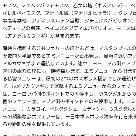
モスク、シェムシパシャモスク、乙女の塔（キズクレシ）、ベ
イレルベイモスク、アナドル城（アナドルヒサラI）、クレリ
事高等学校、アディレスルタン宮殿、クチュクスパビリオン
ヘディーブの別荘、ベイコズメジディエパビリオン、ヨロス城
（アナダルカヴァギ）が含まれます。
海峡を横断する公共フェリーのほとんどは、イスタンブール
歴史的な半島であるエミノニューから出発し、黒海に近いア
ドルカヴァギまで運航しています。途中、ヨーロッパ側とアジ
ア側の両方の岸にも一時停車します。エミノニューから出発
る私営フェリーは、最初の2つのボスポラス橋までしか運航せ
ず、ルメリカヴァギまで運航するエミノニューからのフェリー
は、ヨーロッパ側のポイントでのみ停車し、ウスクダルから
他のフェリーは、アジア側のポイントでのみ停車します。エ
ノニュー、カラコイ、ベシクタシュ、カディケイ、ウスクダル
らの頻繁な公共フェリーは、一日中ボスポラス海峡を行き来
る短距離の便を提供しています。