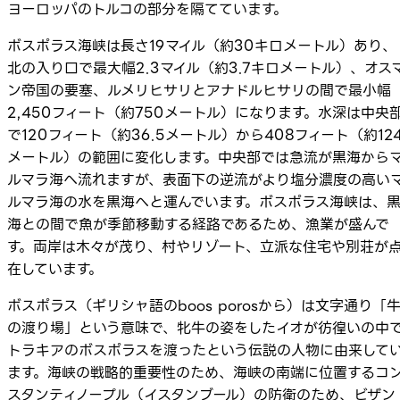
ヨーロッパのトルコの部分を隔てています。
ボスポラス海峡は長さ19マイル（約30キロメートル）あり、
北の入り口で最大幅2.3マイル（約3.7キロメートル）、オス
ン帝国の要塞、ルメリヒサリとアナドルヒサリの間で最小幅
2,450フィート（約750メートル）になります。水深は中央
で120フィート（約36.5メートル）から408フィート（約12
メートル）の範囲に変化します。中央部では急流が黒海から
ルマラ海へ流れますが、表面下の逆流がより塩分濃度の高い
ルマラ海の水を黒海へと運んでいます。ボスポラス海峡は、
海との間で魚が季節移動する経路であるため、漁業が盛んで
す。両岸は木々が茂り、村やリゾート、立派な住宅や別荘が
在しています。
ボスポラス（ギリシャ語のboos porosから）は文字通り「
の渡り場」という意味で、牝牛の姿をしたイオが彷徨いの中
トラキアのボスポラスを渡ったという伝説の人物に由来して
ます。海峡の戦略的重要性のため、海峡の南端に位置するコ
スタンティノープル（イスタンブール）の防衛のため、ビザン