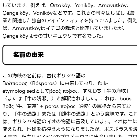
しています。例えば、Ortaköy、Yeniköy、Arnavutköy、
Çengelköy、Vaniköyなどです。これらの村々はしばしば農
業と関連した独自のアイデンティティを持っていました。例え
ば、Arnavutköyはイチゴの栽培と関連していましたが、
Çengelköyはその甘いキュウリで有名でした。
名前の由来
この海峡の名前は、古代ギリシャ語の
Βόσπορος（Bósporos）に由来しており、folk-
etymologisedとしてβοὸς πόρος、すなわち「牛の海峡」
（または「牛の浅瀬」）と解釈されました。これは、boûs
βοῦς ‘牛、家畜’ + poros πόρος ‘通路’ の属格から来てお
り、「牛の通路」または「雌牛の通路」という意味です。こ
は、ギリシャ神話のイオの物語に言及しています。イオは牛
変えられ、地球を彷徨うようになりましたが、ボスポラスを
るまで、彼女はタイタンのプロメテウスに出会いました。プ