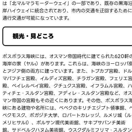
は「北マルマラモーターウェイ」の一部であり、既存の黒海
岸ハイウェイに統合されており、市内の交通を迂回するため
通行交通が可能になっています。
観光・見どころ
ボスポラス海峡には、オスマン帝国時代に建てられた620軒
海岸の家（ヤルı）があります。これらは、海峡のヨーロッパ
とアジア側の両方に建っています。また、トプカプ宮殿、ドル
マバフチェ宮殿、イルディズ宮殿、チラガン宮殿、フェリエ
殿、ベイレルベイ宮殿、クチュクス宮殿、イフラムル宮殿、
ティチェ・スルタン宮殿、アディレ・スルタン宮殿など、オ
マン帝国の宮殿もその近くにあります。その他、ボスポラス
峡にある建物や名所には、ベベクのキリチエジプト領事館、
ベクモスク、ボガジチ大学、ロバートカレッジ、ルメリ城（ル
メリヒサルI）、ボルサン現代美術館、サキプサバンチ美術
館、サドベルクハヌム美術館、ウスクダルミフリマ・スルタン