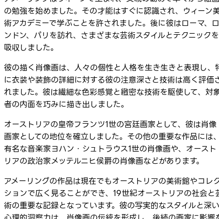
の勉強を始めました。その才能はすぐに認識され、ウィーン
術アカデミーで学ぶことを許されました。後に彼はローマ、
ンドン、パリを訪れ、さまざまな芸術スタイルとテクニックを
吸収しました。
彼の描く肖像画は、人々の個性と人格を生き生きと表現し、
に衣装や装飾の詳細に対する彼の注意深さと技術は高く評価
れました。彼は繊細な色彩感覚と緻密な技術を駆使して、対
者の内面を巧みに描き出しました。
オーストリアの皇帝フランツ1世の宮廷画家として、彼は肖像
画家としての地位を確立しました。その他の重要な作品には
有名な音楽家ヨハン・シュトラウス1世の肖像画や、オースト
リアの政治家メッテルニヒ侯爵の肖像画などがあります。
アメーリングの作品は現在でもオーストリアの美術館やコレ
ションで広く見ることができ、19世紀オーストリアの社会と
術の重要な記録となっています。彼の写実的なスタイルと深
心理的洞察力は、肖像画の伝統を形成し、後続の画家に影響