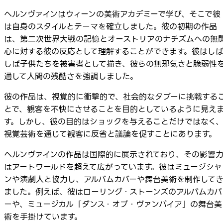
ヘルンヴァインはウィーンの美術アカデミーで学び、そこで彼
は自身のスタイルとテーマを確立しました。彼の初期の作品
は、第二次世界大戦の記憶とオーストリアのナチズムへの無
心に対する彼の反応として理解することができます。彼はし
しば子供たちを被害者として描き、彼らの無邪気さと脆弱性
通して人間の残酷さを強調しました。
彼の作品は、視覚的に衝撃的で、社会的なタブーに挑戦する
とで、観客を不快にさせることを目的としているように見え
す。しかし、彼の目的はショックを与えることだけではなく
視覚芸術を通じて観客に反省と議論を促すことにあります。
ヘルンヴァインの作品は国際的に展示されており、その影響
はアートワールドを超えて広がっています。彼はミュージシャ
ンや演劇人と協力し、アルバムカバーや舞台美術を制作して
ました。例えば、彼はローリング・ストーンズのアルバムカバ
ーや、ミュージカル「ダンス・オブ・ヴァンパイア」の舞台美
術を手掛けています。