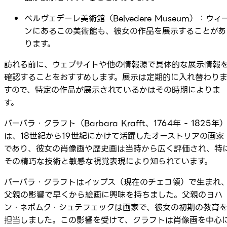
ベルヴェデーレ美術館（Belvedere Museum）：ウィ
ンにあるこの美術館も、彼女の作品を展示することがあ
ります。
訪れる前に、ウェブサイトや他の情報源で具体的な展示情報
確認することをおすすめします。展示は定期的に入れ替わり
すので、特定の作品が展示されているかはその時期によりま
す。
バーバラ・クラフト（Barbara Krafft、1764年 - 1825年
は、18世紀から19世紀にかけて活躍したオーストリアの画家
であり、彼女の肖像画や歴史画は当時から広く評価され、特
その精巧な技術と敏感な視覚表現により知られています。
バーバラ・クラフトはイップス（現在のチェコ領）で生まれ
父親の影響で早くから絵画に興味を持ちました。父親のヨハ
ン・ネポムク・シュテフェックは画家で、彼女の初期の教育
担当しました。この影響を受けて、クラフトは肖像画を中心