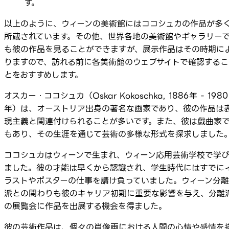
す。
以上のように、ウィーンの美術館にはココシュカの作品が多
所蔵されています。その他、世界各地の美術館やギャラリー
も彼の作品を見ることができますが、展示作品はその時期に
りますので、訪れる前に各美術館のウェブサイトで確認するこ
とをおすすめします。
オスカー・ココシュカ（Oskar Kokoschka, 1886年 - 1980
年）は、オーストリア出身の著名な画家であり、彼の作品は
現主義と関連付けられることが多いです。また、彼は戯曲家
もあり、その生涯を通じて芸術の多様な形式を探求しました
ココシュカはウィーンで生まれ、ウィーン応用芸術学校で学
ました。彼の才能は早くから認識され、学生時代にはすでに
ラストやポスターの仕事を請け負っていました。ウィーン分離
派との関わりも彼のキャリア初期に重要な影響を与え、分離
の展覧会に作品を出展する機会を得ました。
彼の芸術作品は、個々の肖像画における人間の心情や感情を