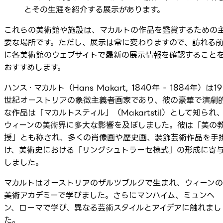
とその生涯を紹介する展示があります。
これらの美術館や施設は、マカルトの作品を鑑賞するための
要な場所です。ただし、展示は常に変わりますので、訪れる
に各美術館のウェブサイトで最新の展示情報を確認すること
おすすめします。
ハンス・マカルト（Hans Makart, 1840年 - 1884年）は19
世紀オーストリアの象徴主義者画家であり、彼の豪華で演劇
な作品は「マカルトスティル」（Makartstil）として知られ
ウィーンの美術界に多大な影響を及ぼしました。彼は「美の
授」とも称され、多くの肖像画や歴史画、装飾芸術作品を手
け、美術史における「リングシュトラーセ様式」の形成に寄
しました。
マカルトはオーストリアのザルツブルクで生まれ、ウィーンの
美術アカデミーで学びました。さらにマンハイム、ミュンヘ
ン、ローマで学び、異なる芸術スタイルとアイデアに触れまし
た。