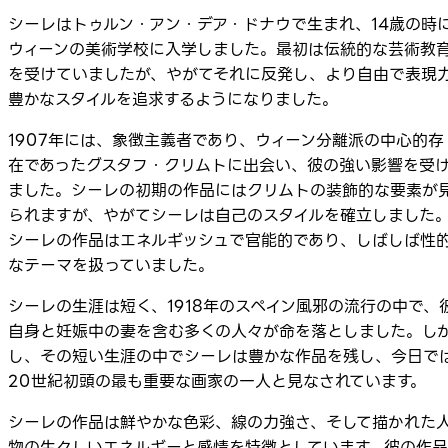
シーレはトゥルン・アン・デア・ドナウで生まれ、14歳の時
ウィーンの美術学校に入学しました。最初は伝統的な芸術教
を受けていましたが、やがてそれに反発し、より自由で表現
豊かなスタイルを追求するようになりました。
1907年には、象徴主義者であり、ウィーン分離派の中心的存
在であったグスタフ・クリムトに出会い、彼の強い影響を受
ました。シーレの初期の作品にはクリムトの装飾的な要素が
られますが、やがてシーレは自己のスタイルを確立しました
シーレの作品はエネルギッシュで官能的であり、しばしば性
なテーマを扱っていました。
シーレの生涯は短く、1918年のスペイン風邪の流行の中で、
自身と妊娠中の妻を含む多くの人々が命を落としました。し
し、その短い生涯の中でシーレは豊かな作品を残し、今日で
20世紀初頭の最も重要な画家の一人と見なされています。
シーレの作品は鮮やかな色彩、線の力強さ、そして描かれた
物の生々しいエネルギーと感情を特徴としています。彼の作品