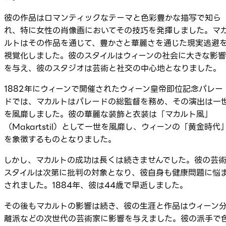
彼の作品はロマンティックなテーマと色彩豊かな描写で知ら
れ、特に女性の肖像画においてその技巧を発揮しました。マ
ルトはその作品を通じて、豊かさと華麗さを通じた現実逃避
視覚化しました。彼のスタイルはウィーンの社会に大きな影響
を与え、彼のスタジオは芸術と社交の中心地となりました。
1882年にウィーンで開催されたウィーン皇帝即位記念パレー
ドでは、マカルトはパレードの総監督を務め、その演出は一
を風靡しました。彼の華麗な装飾と衣装は「マカルト風」
（Makartstil）として一世を風靡し、ウィーンの「黄金時代
を象徴するものとなりました。
しかし、マカルトの成功は長くは続きませんでした。彼の芸
スタイルは次第に批判の対象となり、彼自身も健康問題に悩
されました。1884年、彼は44歳で早逝しました。
その後もマカルトの影響は続き、彼の生涯と作品はウィーン
離派などの次世代の芸術家に影響を与えました。彼の派手で