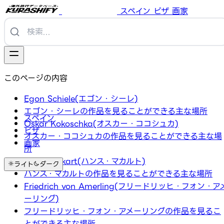
スペイン
ビザ
画家
このページの内容
Egon Schiele(エゴン・シーレ)
エゴン・シーレの作品を見ることができる主な場所
スペイン
Oskar Kokoschka(オスカー・ココシュカ)
ビザ
オスカー・ココシュカの作品を見ることができる主な場
画家
所
Hans Makart(ハンス・マカルト)
ライト
ダーク
ハンス・マカルトの作品を見ることができる主な場所
Friedrich von Amerling(フリードリッヒ・フォン・ア
ーリング)
フリードリッヒ・フォン・アメーリングの作品を見るこ
とができる主な場所