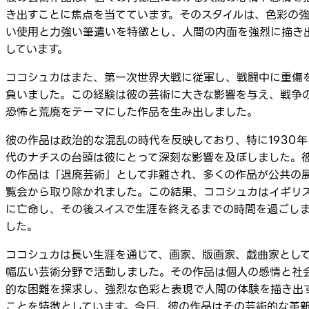
き出すことに焦点を当てています。そのスタイルは、色彩の
い使用と力強い筆遣いを特徴とし、人間の内面を強烈に描き
しています。
ココシュカはまた、第一次世界大戦に従軍し、戦闘中に重傷
負いました。この経験は彼の芸術に大きな影響を与え、戦争
恐怖と荒廃をテーマにした作品を生み出しました。
彼の作品は政治的な混乱の時代を反映しており、特に1930年
代のナチスの台頭は彼にとって深刻な影響を及ぼしました。
の作品は「退廃芸術」として非難され、多くの作品が公共の
覧会から取り除かれました。この結果、ココシュカはイギリ
に亡命し、その後スイスで生涯を終えるまでの時間を過ごし
した。
ココシュカは長い生涯を通じて、画家、版画家、戯曲家とし
幅広い芸術分野で活動しました。その作品は個人の感情と社
的な困難を探求し、強烈な色彩と表現で人間の体験を描き出
ことを特徴としています。今日、彼の作品はその芸術的な革