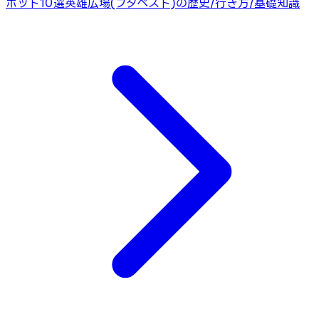
ポット10選
英雄広場(ブダペスト)の歴史/行き方/基礎知識